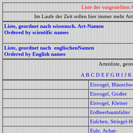
Liste der vorgestellte
Im Laufe der Zeit sollen hier immer mehr Arte
Liste, geordnet nach wissensch. Art-Namen
Ordered by scientific names
Liste, geordnet nach englischenNamen
Ordered by English names
Artenliste, geo
A
B
C D
E
F
G H
I J
K
Eisvogel, Blauschw
Eisvogel, Großer
Eisvogel, Kleiner
Erdbeerbaumfalter
Eulchen, Striegel-
Eule, Achat-