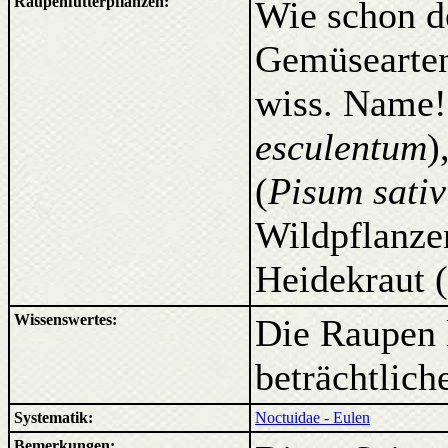
Raupenfutterpflanzen:
Wie schon de
Gemüsearten
wiss. Name!
esculentum
)
(
Pisum sati
Wildpflanze
Heidekraut (
Wissenswertes:
Die Raupen
beträchtlich
Systematik:
Noctuidae - Eulen
Bemerkungen: