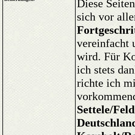
Diese Seiten
sich vor al
Fortgeschri
vereinfacht 
wird. Für K
ich stets d
richte ich m
vorkommende
Settele/Fel
Deutschlan