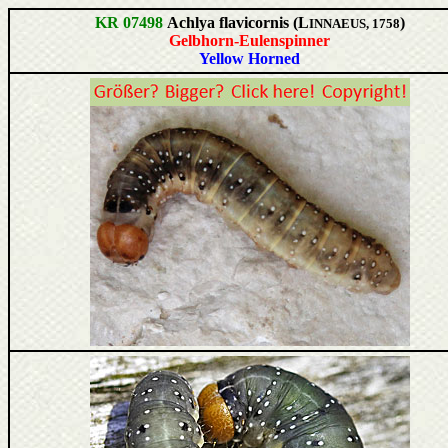
KR 07498
Achlya flavicornis (L
)
INNAEUS, 1758
Gelbhorn-Eulenspinner
Yellow Horned