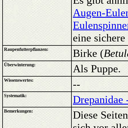
Es gibt ähnl
Augen-Eule
Eulenspinne
eine sicher
Raupenfutterpflanzen:
Birke (
Betul
Überwinterung:
Als Puppe.
Wissenswertes:
--
Systematik:
Drepanidae -
Bemerkungen:
Diese Seiten
sich vor al