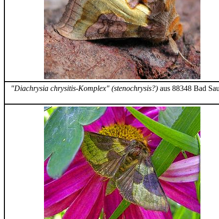
"
Diachrysia chrysitis-
Komplex" (stenochrysis?)
aus 88348 Bad Sau