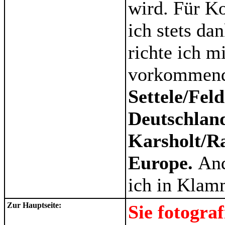
wird. Für K
ich stets d
richte ich m
vorkommende
Settele/Fel
Deutschlan
Karsholt/Ra
Europe.
And
ich in Klam
Zur Hauptseite:
Sie fotogra