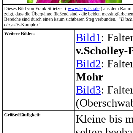
Dieses Bild von Frank Strietzel (
www.leps-fstr.de
) aus dem Raum E
zeigt, dass die Übergänge fließend sind - die beiden messingfarbene
Bereiche sind durch einen kaum sichtbaren Steg verbunden. "
Diach
chrysitis-
Komplex"
Weitere Bilder:
Bild1
: Falte
v.Scholley-
Bild2
: Falte
Mohr
Bild3
: Falte
(Oberschwab
Größe/Häufigkeit:
Kleine bis m
selten beoba