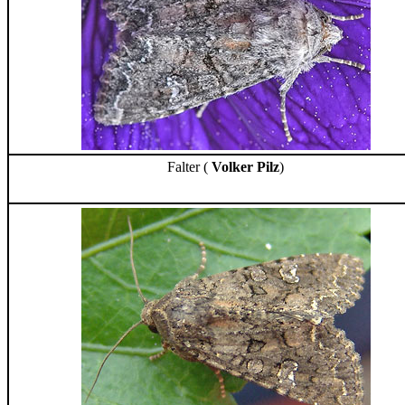
Falter (
Volker Pilz
)