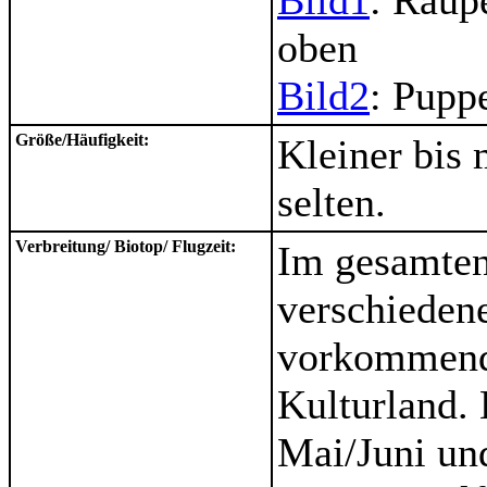
Bild1
: Raup
oben
Bild2
: Pupp
Größe/Häufigkeit:
Kleiner bis 
selten.
Verbreitung/ Biotop/ Flugzeit:
Im gesamten 
verschieden
vorkommend,
Kulturland. 
Mai/Juni un