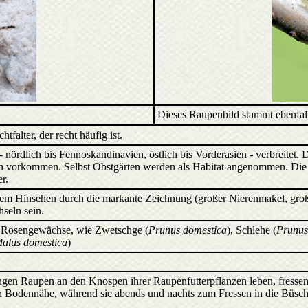
Dieses Raupenbild stammt ebenfal
tfalter, der recht häufig ist.
 nördlich bis Fennoskandinavien, östlich bis Vorderasien - verbreitet. 
vorkommen. Selbst Obstgärten werden als Habitat angenommen. Die Fl
r.
uem Hinsehen durch die markante Zeichnung (großer Nierenmakel, gro
hseln sein.
e Rosengewächse, wie Zwetschge (
Prunus domestica
), Schlehe (
Prunus
alus domestica
)
gen Raupen an den Knospen ihrer Raupenfutterpflanzen leben, fressen s
n Bodennähe, während sie abends und nachts zum Fressen in die Büsche