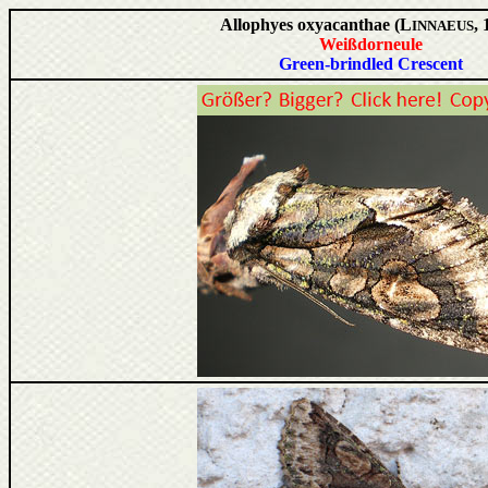
Allophyes oxyacanthae (L
, 
INNAEUS
Weißdorneule
Green-brindled Crescent