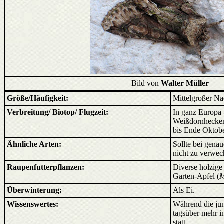
Bild von
Walter Müller
Größe/Häufigkeit:
Mittelgroßer Nach
Verbreitung/ Biotop/ Flugzeit:
In ganz Europa -
Weißdornhecken 
bis Ende Oktobe
Ähnliche Arten:
Sollte bei gena
nicht zu verwec
Raupenfutterpflanzen:
Diverse holzig
Garten-Apfel (
M
Überwinterung:
Als Ei.
Wissenswertes:
Während die jun
tagsüber mehr i
statt.