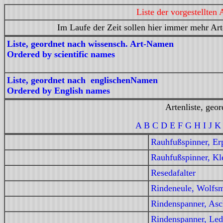
Liste der vorgestellte
Im Laufe der Zeit sollen hier immer mehr Arte
Liste, geordnet nach wissensch. Art-Namen
Ordered by scientific names
Liste, geordnet nach englischenNamen
Ordered by English names
Artenliste, geo
A
B
C D
E
F
G H
I J
K
Rauhfußspinner, Er
Rauhfußspinner, Kl
Resedafalter
Rindeneule, Wolfsm
Rindenspanner, Asc
Rindenspanner, Led