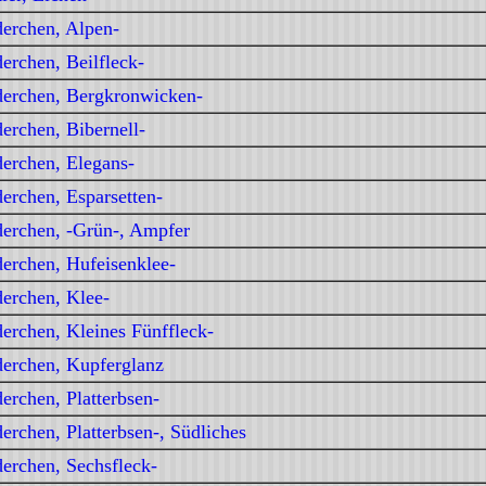
erchen, Alpen-
erchen, Beilfleck-
erchen, Bergkronwicken-
erchen, Bibernell-
erchen, Elegans-
erchen, Esparsetten-
erchen, -Grün-, Ampfer
erchen, Hufeisenklee-
erchen, Klee-
erchen, Kleines Fünffleck-
erchen, Kupferglanz
erchen, Platterbsen-
erchen, Platterbsen-, Südliches
erchen, Sechsfleck-