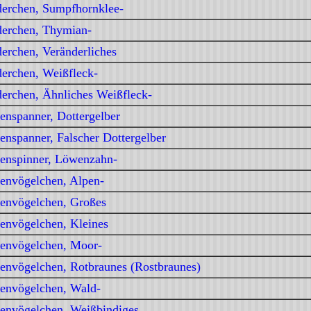
erchen, Sumpfhornklee-
erchen, Thymian-
erchen, Veränderliches
erchen, Weißfleck-
erchen, Ähnliches Weißfleck-
enspanner, Dottergelber
enspanner, Falscher Dottergelber
enspinner, Löwenzahn-
envögelchen, Alpen-
envögelchen, Großes
envögelchen, Kleines
envögelchen, Moor-
envögelchen, Rotbraunes (Rostbraunes)
envögelchen, Wald-
envögelchen, Weißbindiges