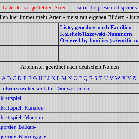
Liste der vorgestellten Arten
List of the presented species
llen hier immer mehr Arten - meist mit eigenen Bildern - kurz
Liste, geordnet nach Familien
Karsholt/Razowski-Nummern
Ordered by families (scientific 
Artenliste, geordnet nach deutschen Namen
A
B
C D
E
F
G H
I J
K L
M N
O P Q
R
S
T U
V W
X Y Z
telweizenscheckenfalter, Südwestlicher
brettspiel
brettspiel, Kanaren-
brettspiel, Madeira-
portier, Balkan-
portier, Blauäugiger