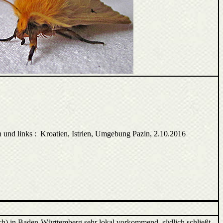
und links : Kroatien, Istrien, Umgebung Pazin, 2.10.2016
och) in Baden-Württemberg sehr lokal vorkommend, südlich schließt