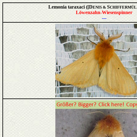
Lemonia taraxaci ([D
S
ENIS &
CHIFFERMÜL
Löwenzahn-Wiesenspinner
---