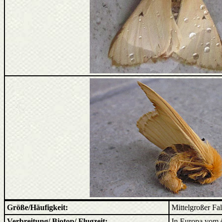
Größe/Häufigkeit:
Mittelgroßer Fal
Verbreitung/ Biotop/ Flugzeit:
In Europa vom ö