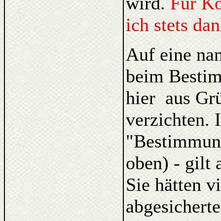
wird.
Für K
ich stets da
Auf eine na
beim Bestim
hier aus Gr
verzichten. 
"Bestimmung
oben) - gilt
Sie hätten v
abgesicherte