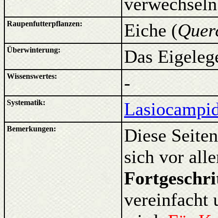
verwechseln
Raupenfutterpflanzen:
Eiche (
Quer
Überwinterung:
Das Eigelege
Wissenswertes:
-
Systematik:
Lasiocampid
Bemerkungen:
Diese Seiten
sich vor al
Fortgeschri
vereinfacht 