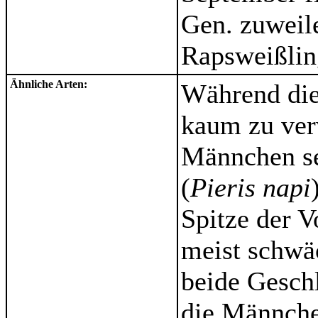
Gen. zuweil
Rapsweißlin
Ähnliche Arten:
Während die
kaum zu ver
Männchen s
(
Pieris napi
Spitze der V
meist schwäc
beide Geschl
die Männche