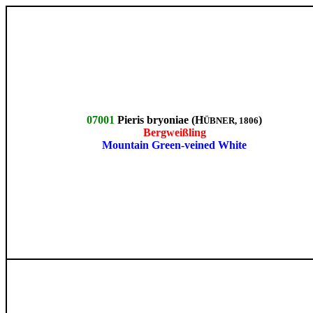
07001
Pieris bryoniae (H
)
ÜBNER, 1806
Bergweißling
Mountain Green-veined White