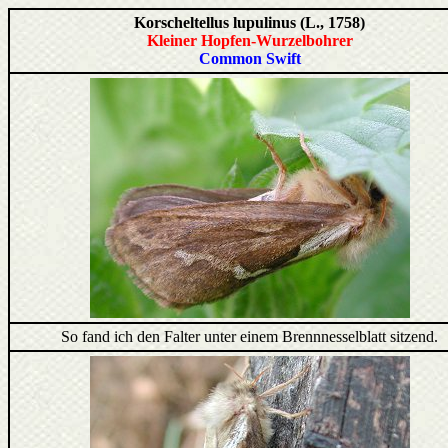
Korscheltellus lupulinus (L., 1758)
Kleiner Hopfen-Wurzelbohrer
Common Swift
So fand ich den Falter unter einem Brennnesselblatt sitzend.