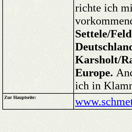
richte ich m
vorkommende
Settele/Fel
Deutschlan
Karsholt/Ra
Europe.
And
ich in Klam
Zur Hauptseite:
www.schmett