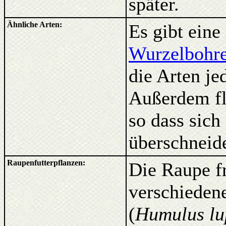
später.
Ähnliche Arten:
Es gibt ein
Wurzelbohre
die Arten je
Außerdem fl
so dass sich
überschneid
Raupenfutterpflanzen:
Die Raupe f
verschieden
(
Humulus lu