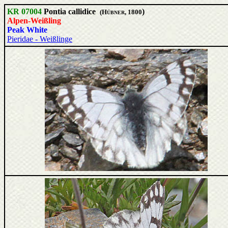
KR 07004
Pontia callidice
)
(H
, 1800
ÜBNER
Alpen-Weißling
Peak White
Pieridae - Weißlinge