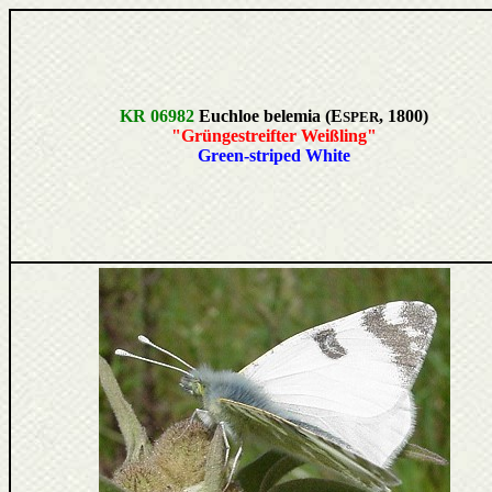
KR 06982
Euchloe belemia (E
, 1800)
SPER
"Grüngestreifter Weißling"
Green-striped White