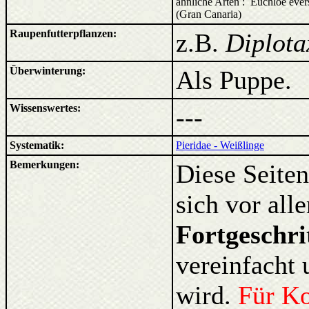
ähnliche Arten : Euchloe ever
(Gran Canaria)
Raupenfutterpflanzen:
z.B.
Diplotax
Überwinterung:
Als Puppe.
Wissenswertes:
---
Systematik:
Pieridae - Weißlinge
Bemerkungen:
Diese Seiten
sich vor al
Fortgeschri
vereinfacht 
wird.
Für K