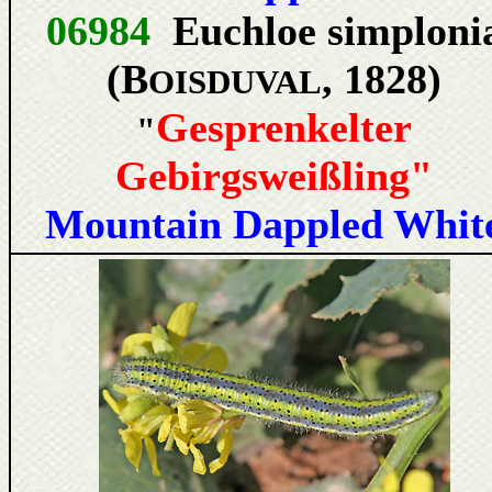
06984
Euchloe simploni
(B
, 1828)
OISDUVAL
Gesprenkelter
"
Gebirgsweißling"
Mountain Dappled Whit