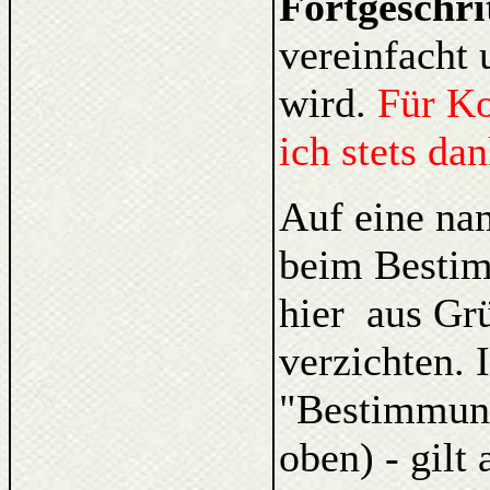
Fortgeschri
vereinfacht 
wird.
Für K
ich stets da
Auf eine na
beim Bestim
hier aus Gr
verzichten. 
"Bestimmung
oben) - gilt