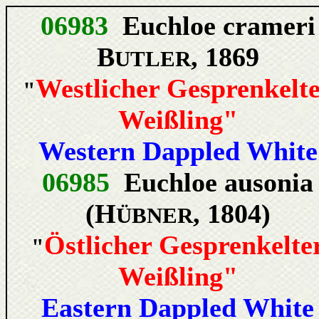
06983
Euchloe crameri
B
, 1869
UTLER
Westlicher Gesprenkelt
"
Weißling"
Western Dappled White
06985
Euchloe ausonia
(H
, 1804)
ÜBNER
Östlicher Gesprenkelte
"
Weißling"
Eastern Dappled White