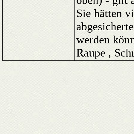
oben) - gilt
Sie hätten v
abgesicherte
werden könne
Raupe , Schm