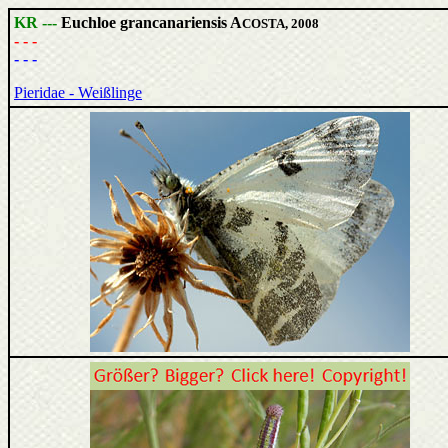
KR ---
Euchloe grancanariensis A
COSTA, 2008
- - -
- - -
Pieridae - Weißlinge