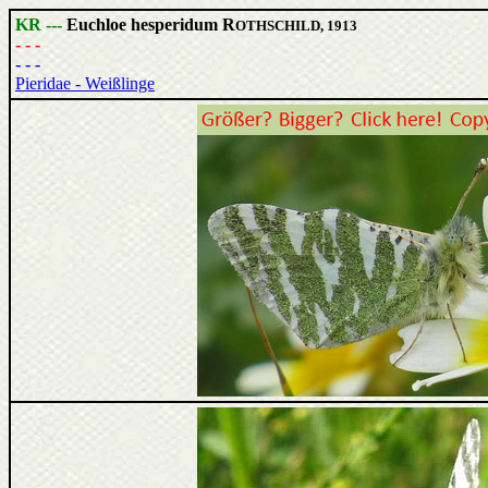
KR ---
Euchloe hesperidum R
OTHSCHILD, 1913
- - -
- - -
Pieridae - Weißlinge