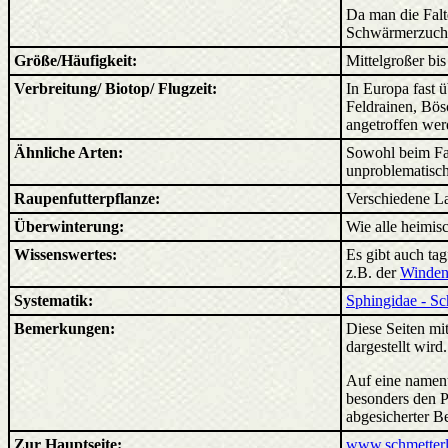
Da man die Falt
Schwärmerzucht 
Größe/Häufigkeit:
Mittelgroßer bis
Verbreitung/ Biotop/ Flugzeit:
In Europa fast ü
Feldrainen, Bös
angetroffen wer
Ähnliche Arten:
Sowohl beim Fal
unproblematisch
Raupenfutterpflanze:
Verschiedene La
Überwinterung:
Wie alle heimis
Wissenswertes:
Es gibt auch ta
z.B. der
Winden
Systematik:
Sphingidae - S
Bemerkungen:
Diese Seiten mit
dargestellt wird
Auf eine nament
besonders den P
abgesicherter B
Zur Hauptseite:
www.schmetterl