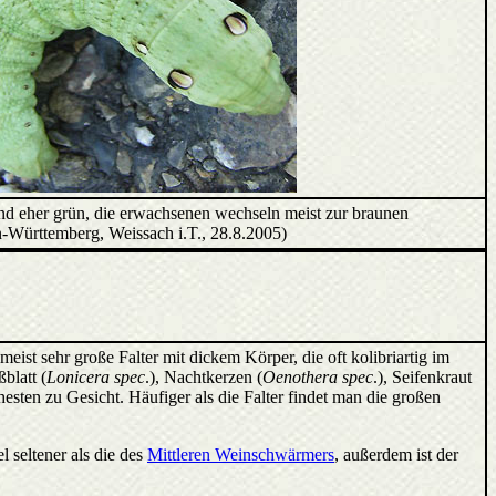
nd eher grün, die erwachsenen wechseln meist zur braunen
-Württemberg, Weissach i.T., 28.8.2005)
eist sehr große Falter mit dickem Körper, die oft kolibriartig im
blatt (
Lonicera spec
.), Nachtkerzen (
Oenothera spec
.), Seifenkraut
hesten zu Gesicht. Häufiger als die Falter findet man die großen
 seltener als die des
Mittleren Weinschwärmers
, außerdem ist der