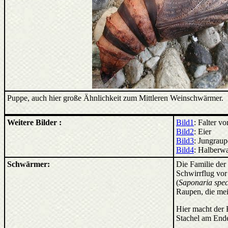
Puppe, auch hier große Ähnlichkeit zum Mittleren Weinschwärmer.
Weitere Bilder :
Bild1
: Falter v
Bild2
: Eier
Bild3
: Jungraup
Bild4
: Halberw
Schwärmer:
Die Familie der 
Schwirrflug vor
(
Saponaria spe
Raupen, die mei
Hier macht der 
Stachel am Ende