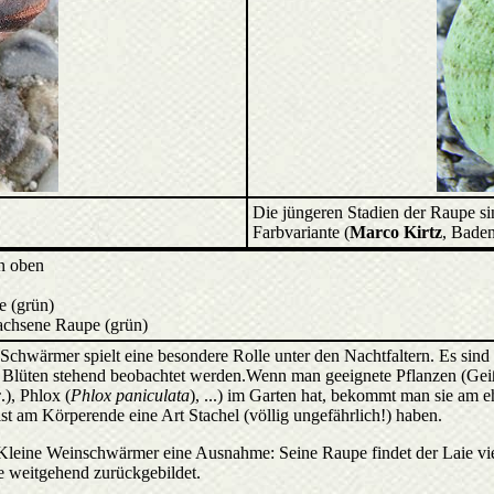
Die jüngeren Stadien der Raupe si
Farbvariante (
Marco Kirtz
, Baden
on oben
e (grün)
achsene Raupe (grün)
Schwärmer spielt eine besondere Rolle unter den Nachtfaltern. Es sind m
 Blüten stehend beobachtet werden.Wenn man geeignete Pflanzen (Geiß
c
.), Phlox (
Phlox paniculata
), ...) im Garten hat, bekommt man sie am e
st am Körperende eine Art Stachel (völlig ungefährlich!) haben.
Kleine Weinschwärmer eine Ausnahme: Seine Raupe findet der Laie viel
 weitgehend zurückgebildet.