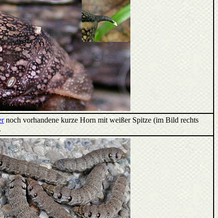
er
noch vorhandene kurze Horn mit weißer Spitze (im Bild rechts
.