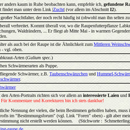
er anders kaum in Ruhe beobachten kann, empfehle ich,
gefundene Ra
findet man unter dem Link |
Zucht
| (vor allem im Abschnitt
I2
).
 großer Nachtfalter, der noch recht häufig ist (obwohl man ihn selten 
berall verbreitet. Kommt überall vor, wo die Raupenfutterpflanze Labkr
chungen, Waldrändern, ... Er fliegt ab Mitte Mai - in warmen Gegenden
den.
ter als auch bei der Raupe ist die Ähnlichkeit zum
Mittleren Weinsch
 - vgl. oben.
bkraut-Arten (
Galium spec
.)
chen Schwärmerarten als Puppe.
gfliegende Schwärmer, z.B.
Taubenschwänzchen
und
Hummel-Schwär
schwärmer
.
chwärmer
 den Arten-Portraits richten sich vor allem an
interessierte Laien
und
.
Für Kommentare und Korrekturen bin ich stets dankbar!
liche Nennung der vielen, die beim Bestimmen geholfen haben, muss 
rofis im "Bestimmungsforum" (vgl. Link "Foren" oben) - gilt aber mein
estimmung nicht erstellt werden können. (Stichworte : Schmetterling 
ing-raupe.de