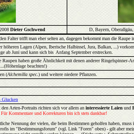
.2008
Dieter Gschwend
D, Bayern, Oberallgäu
- den Falter trifft man eher selten an, dagegen bekommt man die Raupe i
er höheren Lagen (Alpen, Iberische Halbinsel, Jura, Balkan, ...) vorko
ge ab Juni und kann sich bis Anfang September erstrecken.
e Raupen haben große Ähnlichkeit mit denen anderer Ringelspinner-A
 ...(Höhenlage beachten!)
en (
Alchemilla spec.
) und weitere niedere Pflanzen.
- Glucken
 den Arten-Portraits richten sich vor allem an
interessierte Laien
und
.
Für Kommentare und Korrekturen bin ich stets dankbar!
liche Nennung der vielen, die beim Bestimmen geholfen haben, muss 
rofis im "Bestimmungsforum" (vgl. Link "Foren" oben) - gilt aber mein