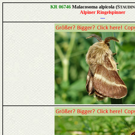
KR 06746
Malacosoma alpicola (S
TAUDIN
Alpiner Ringelspinner
---