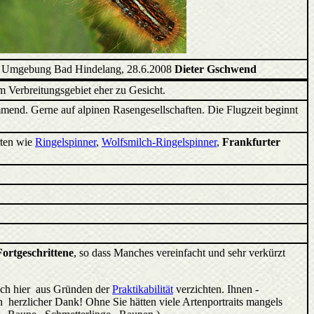
, Umgebung Bad Hindelang, 28.6.2008
Dieter Gschwend
m Verbreitungsgebiet eher zu Gesicht.
mmend. Gerne auf alpinen Rasengesellschaften. Die Flugzeit beginnt
rten wie
Ringelspinner
,
Wolfsmilch-Ringelspinner
,
Frankfurter
Fortgeschrittene
, so dass Manches vereinfacht und sehr verkürzt
ich hier aus Gründen der
Praktikabilität
verzichten. Ihnen -
 herzlicher Dank! Ohne Sie hätten viele Artenportraits mangels