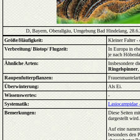
D, Bayern, Oberallgäu, Umgebung Bad Hindelang, 28.6
Größe/Häufigkeit:
Kleiner Falter 
Verbreitung/ Biotop/ Flugzeit:
In Europa in eh
je nach Höhenla
Ähnliche Arten:
Insbesondere di
Ringelspinner
,
Raupenfutterpflanzen:
Frauenmantelart
Überwinterung:
Als Ei.
Wissenswertes:
-
Systematik:
Lasiocampidae 
Bemerkungen:
Diese Seiten mit
dargestellt wird
Auf eine nament
besonders den P