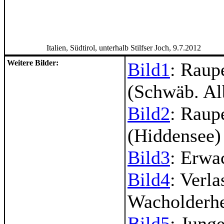
Italien, Südtirol, unterhalb Stilfser Joch, 9.7.2012
Weitere Bilder:
Bild1
: Rau
(Schwäb. Al
Bild2
: Raup
(Hiddensee)
Bild3
: Erwa
Bild4
: Verl
Wacholderh
Bild5
: Jung