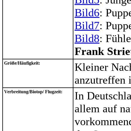
Bild6
: Pupp
Bild7
: Pupp
Bild8
: Fühl
Frank Strie
Größe/Häufigkeit:
Kleiner Nach
anzutreffen i
Verbreitung/Biotop/ Flugzeit:
In Deutschla
allem auf n
vorkommend. 