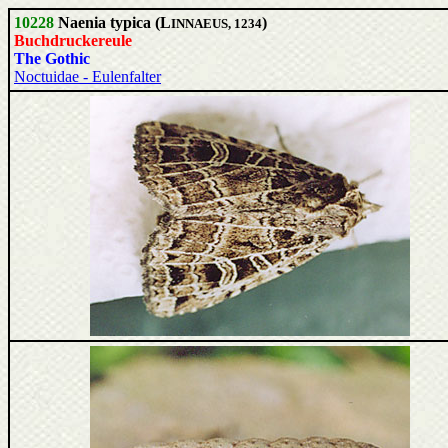
10228
Naenia typica (L
)
INNAEUS, 1234
Buchdruckereule
The Gothic
Noctuidae - Eulenfalter