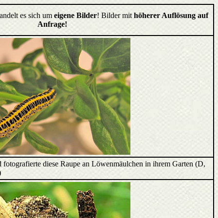
handelt es sich um
eigene Bilder
! Bilder mit
höherer Auflösung auf
Anfrage!
d fotografierte diese Raupe an Löwenmäulchen in ihrem Garten (D,
)