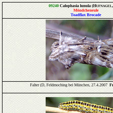
09240
Calophasia lunula (H
UFNAGEL
Möndcheneule
Toadflax Brocade
Falter (D, Feldmoching bei München, 27.4.2007
F