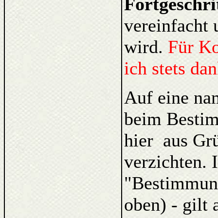
Fortgeschri
vereinfacht 
wird.
Für K
ich stets da
Auf eine na
beim Bestim
hier aus Gr
verzichten. 
"Bestimmung
oben) - gilt