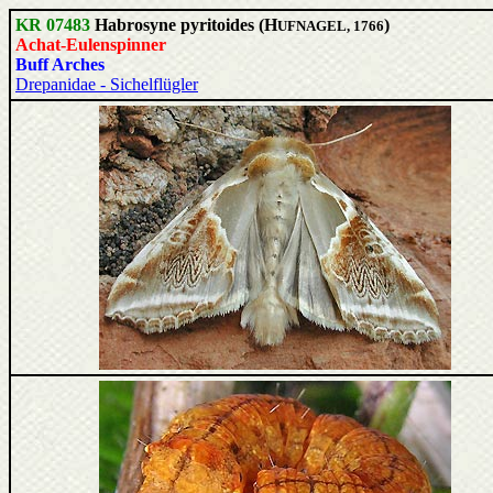
KR 07483
Habrosyne pyritoides (H
)
UFNAGEL, 1766
Achat-Eulenspinner
Buff Arches
Drepanidae - Sichelflügler