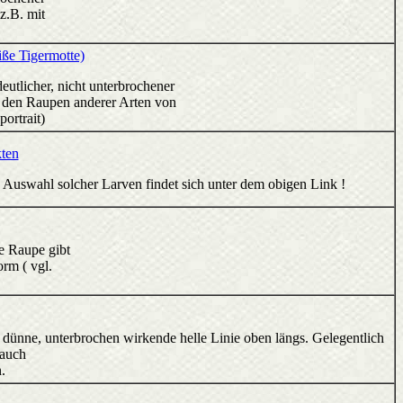
z.B. mit
iße Tigermotte)
eutlicher, nicht unterbrochener
d den Raupen anderer Arten von
portrait)
kten
 Auswahl solcher Larven findet sich unter dem obigen Link !
te Raupe gibt
rm ( vgl.
ie dünne, unterbrochen wirkende helle Linie oben längs. Gelegentlich
 auch
n.