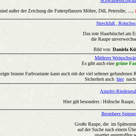
Schwalbenschwan
sind außer der Zeichung die Futterpflanzen Möhre, Dill, Petersilie, .....
Streckfuß , Rotschw
Das rote Haarbüschel am E
die Raupe unverwechse
Bild von
Daniela Kü
Mittlerer Weinschwä
Es gibt auch eine
grüne Far
zeigte braune Farbvariante kann auch mit der viel seltener gefundene
Sicherheit auch
hier
nach
Ampfer-Rindeneul
Hier gilt besonders : Hübsche Raupe, 
Brombeer-Spinne
Große Raupe, die im Spätsomm
auf der Suche nach einem Übe
quartier angetroffen w