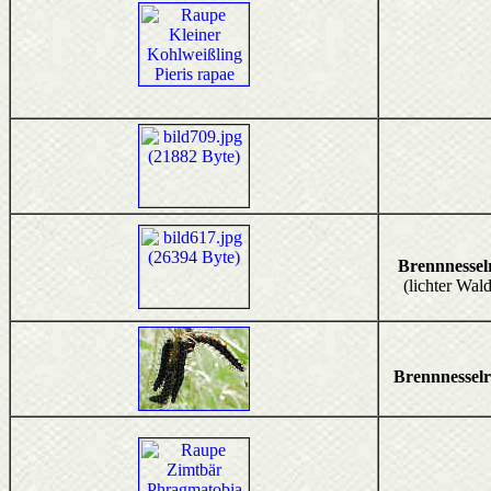
Brennnessel
(lichter Wal
Brennnessel