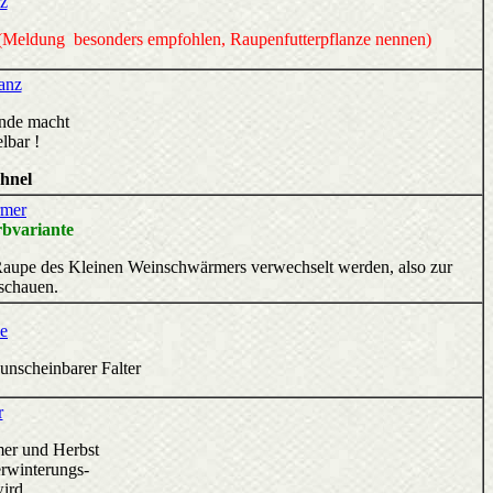
z
(Meldung besonders empfohlen, Raupenfutterpflanze nennen)
anz
nde macht
lbar !
hnel
rmer
bvariante
n Raupe des Kleinen Weinschwärmers verwechselt werden, also zur
schauen.
e
unscheinbarer Falter
r
er und Herbst
rwinterungs-
ird.