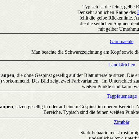
Typisch ist die feine, gelbe 
Der sehr ähnlichen Raupe des
fehlt die gelbe Rückenlinie. 
die die seitlichen Stigmen deu
mit gelber Umrahmu
Gammaeule
Man beachte die Schwarzzeichnung am Kopf sowie di
Landkärtchen
raupen
, die ohne Gespinst gesellig auf der Blattunterseite sitzen. Di
d) vorkommend. Das Bild zeigt zwei Farbvarianten. Im Unterschied zur
weißen Punkte sind kaum w
Tagpfauenauge
raupen
, sitzen gesellig in oder auf einem Gespinst im oberen Bereich
Bereiche. Typisch sind die feinen weißen Punk
Zimtbär
Stark behaarte meist rostfarb
undeutlicher bzw. unterb