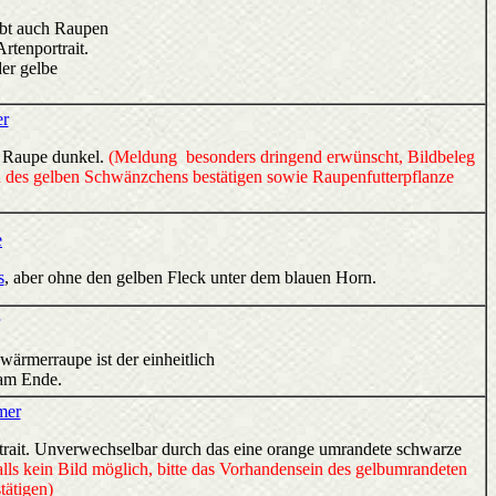
ibt auch Raupen
rtenportrait.
der gelbe
er
ie Raupe dunkel.
(Meldung besonders dringend erwünscht, Bildbeleg
nd des gelben Schwänzchens bestätigen sowie Raupenfutterpflanze
e
s
, aber ohne den gelben Fleck unter dem blauen Horn.
ärmerraupe ist der einheitlich
l am Ende.
mer
ortrait. Unverwechselbar durch das eine orange umrandete schwarze
ls kein Bild möglich, bitte das Vorhandensein des gelbumrandeten
ätigen)