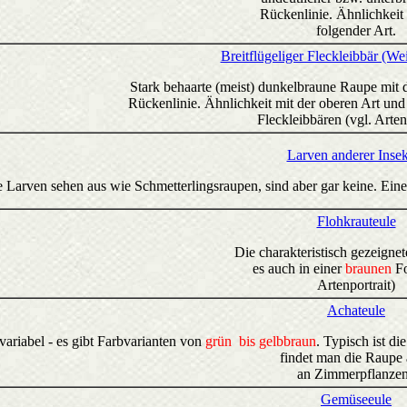
Rückenlinie. Ähnlichkeit 
folgender Art.
Breitflügeliger Fleckleibbär (We
Stark behaarte (meist) dunkelbraune Raupe mit d
Rückenlinie. Ähnlichkeit mit der oberen Art un
Fleckleibbären (vgl. Arten
Larven anderer Inse
Larven sehen aus wie Schmetterlingsraupen, sind aber gar keine. Eine
Flohkrauteule
Die charakteristisch gezeigne
es auch in einer
braunen
Fo
Artenportrait)
Achateule
variabel - es gibt Farbvarianten von
grün bis gelbbraun
. Typisch ist d
findet man die Raupe
an Zimmerpflanze
Gemüseeule