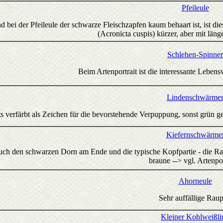
Pfeileule
 bei der Pfeileule der schwarze Fleischzapfen kaum behaart ist, ist diese
(Acronicta cuspis) kürzer, aber mit län
Schlehen-Spinner
Beim Artenportrait ist die interessante Lebens
Lindenschwärme
s verfärbt als Zeichen für die bevorstehende Verpuppung, sonst grün ge
Kiefernschwärme
ch den schwarzen Dorn am Ende und die typische Kopfpartie - die Raup
braune --> vgl. Artenpor
Ahorneule
Sehr auffällige Raup
Kleiner Kohlweißli