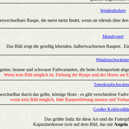
Weidenbohrer
rwechselbare Raupe, die meist meist findet, wenn sie eilends über de
Mondvogel
Das Bild zeigt die gesellig lebenden, halberwachsenen Raupen . Ei
Windenschwärme
e grüne, braune und schwarze Farbvarianten, die beim Artenportrait abge
Wenn kein Bild möglich ist, Färbung der Raupe und des Horns am End
Totenkopfschwärm
echselbar durch das gelbe, körnige Horn - es gibt verschiedene Farbv
wenn kein Bild möglich, bitte Raupenfärbung nennen und Vorhan
Großer Kohlweißli
Das größte Indiz für diese Art sind die Futter
Kapuzinerkresse (wie auf dem Bild, das mir
Angela