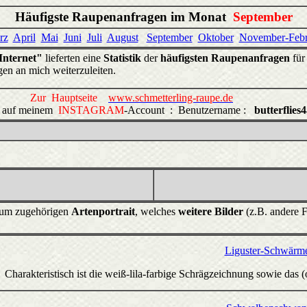
Häufigste Raupenanfragen im Monat
September
rz
April
Mai
Juni
Juli
August
September
Oktober
November-Febr
nternet"
lieferten eine
Statistik
der
häufigsten Raupenanfragen
für
gen an mich weiterzuleiten.
Zur Hauptseite
www.schmetterling-raupe.de
.. auf meinem
INSTAGRAM
-Account : Benutzername :
butterflies4
zum zugehörigen
Artenportrait
, welches
weitere Bilder
(z.B. andere F
Liguster-Schwärm
Charakteristisch ist die weiß-lila-farbige Schrägzeichnung sowie das 