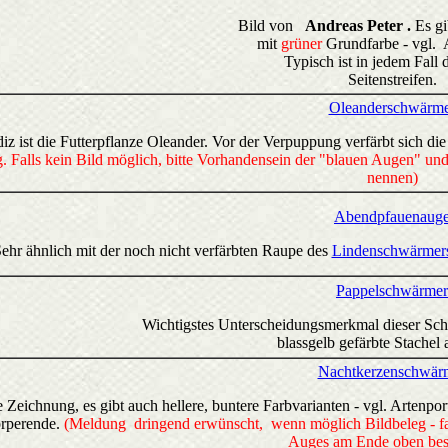
Bild von
Andreas Peter .
Es g
mit
grüner
Grundfarbe - vgl. A
Typisch ist in jedem Fall 
Seitenstreifen.
Oleanderschwärm
diz ist die Futterpflanze Oleander. Vor der Verpuppung verfärbt sich d
g. Falls kein Bild möglich, bitte Vorhandensein der "blauen Augen" u
nennen)
Abendpfauenaug
ehr ähnlich mit der noch nicht verfärbten Raupe des
Lindenschwärmer
Pappelschwärmer
Wichtigstes Unterscheidungsmerkmal dieser Schw
blassgelb gefärbte Stache
Nachtkerzenschwär
e Zeichnung, es gibt auch hellere, buntere Farbvarianten - vgl. Artenp
rperende.
(Meldung dringend erwünscht, wenn möglich Bildbeleg - fal
Auges am Ende oben best