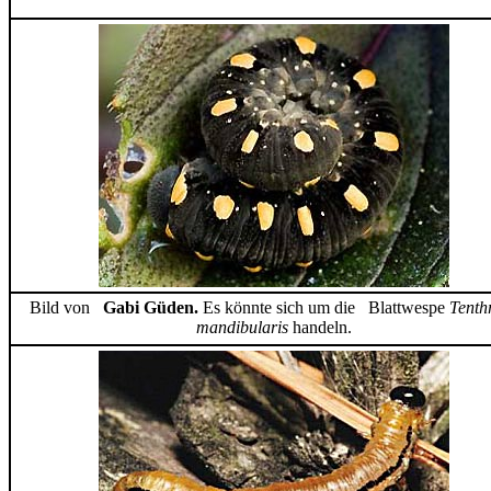
Bild von
Gabi Güden.
Es könnte sich um die Blattwespe
Tenth
mandibularis
handeln.