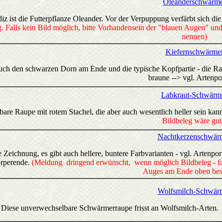
Oleanderschwärm
diz ist die Futterpflanze Oleander. Vor der Verpuppung verfärbt sich d
g. Falls kein Bild möglich, bitte Vorhandensein der "blauen Augen" u
nennen)
Kiefernschwärme
ch den schwarzen Dorn am Ende und die typische Kopfpartie - die Raup
braune --> vgl. Artenpor
Labkraut-Schwärm
re Raupe mit rotem Stachel, die aber auch wesentlich heller sein kann
Bildbeleg wäre gut
Nachtkerzenschwär
e Zeichnung, es gibt auch hellere, buntere Farbvarianten - vgl. Artenp
rperende.
(Meldung dringend erwünscht, wenn möglich Bildbeleg - fal
Auges am Ende oben best
Wolfsmilch-Schwär
Diese unverwechselbare Schwärmerraupe frisst an Wolfsmilch-Arten