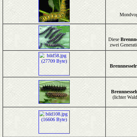
Mondvoge
Diese
Brennne
zwei Generati
Brennnessel
Brennnessel
(lichter Wal