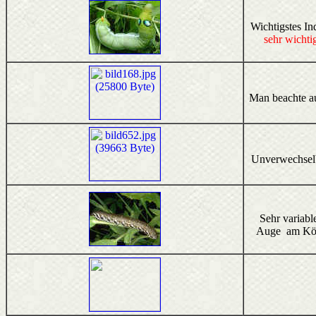
Wichtigstes In
sehr wichti
Man beachte au
Unverwechselba
Sehr variabl
Auge am Kö