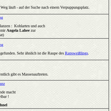
n Weg läuft - auf der Suche nach einem Verpuppungsplatz.
ng
pflanzen : Kohlarten und auch
 mir
Angela Lahee
zur
at)
ng
gefunden. Sehr ähnlich ist die Raupe des
Rapsweißlings
.
ntlich gibt es Massenauftreten.
anz
nde macht
lbar !
hnel