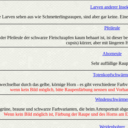
Larven anderer Inse
Larven sehen aus wie Schmetterlingsraupen, sind aber gar keine. Eine
Pfeileule
er Pfeileule der schwarze Fleischzapfen kaum behaart ist, ist dieser bei
cupsis) kürzer, aber mit längeren
Ahorneule
Sehr auffällige Raup
Totenkopfschwärm
echselbar durch das gelbe, körnige Horn - es gibt verschiedene Farbv
wenn kein Bild möglich, bitte Raupenfärbung nennen und Vorhan
Windenschwärme
e grüne, braune und schwarze Farbvarianten, die beim Artenportrait abge
Wenn kein Bild möglich ist, Färbung der Raupe und des Horns am End
Weidenbohrer