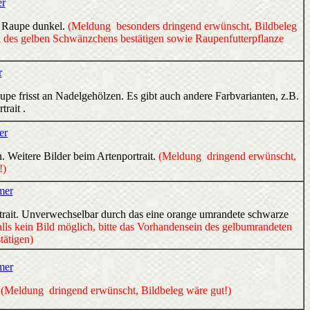
er
ie Raupe dunkel.
(Meldung besonders dringend erwünscht, Bildbeleg
nd des gelben Schwänzchens bestätigen sowie Raupenfutterpflanze
r
e frisst an Nadelgehölzen. Es gibt auch andere Farbvarianten, z.B.
trait .
er
. Weitere Bilder beim Artenportrait.
(Meldung dringend erwünscht,
!)
mer
ortrait. Unverwechselbar durch das eine orange umrandete schwarze
ls kein Bild möglich, bitte das Vorhandensein des gelbumrandeten
ätigen)
mer
.
(Meldung dringend erwünscht, Bildbeleg wäre gut!)