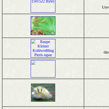
Unve
die