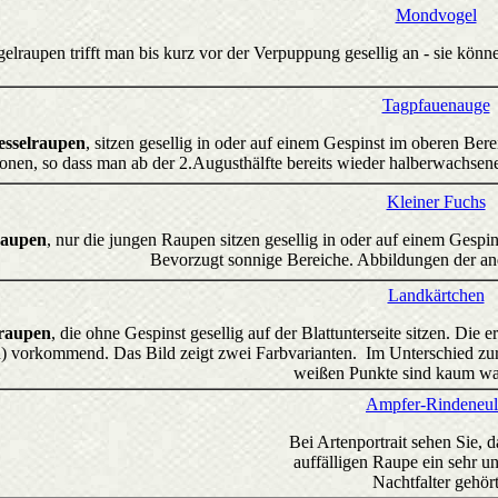
Mondvogel
lraupen trifft man bis kurz vor der Verpuppung gesellig an - sie könne
Tagpfauenauge
sselraupen
, sitzen gesellig in oder auf einem Gespinst im oberen B
onen, so dass man ab der 2.Augusthälfte bereits wieder halberwachsene 
Kleiner Fuchs
raupen
, nur die jungen Raupen sitzen gesellig in oder auf einem Gesp
Bevorzugt sonnige Bereiche. Abbildungen der and
Landkärtchen
raupen
, die ohne Gespinst gesellig auf der Blattunterseite sitzen. Di
d) vorkommend. Das Bild zeigt zwei Farbvarianten. Im Unterschied zur
weißen Punkte sind kaum w
Ampfer-Rindeneul
Bei Artenportrait sehen Sie, d
auffälligen Raupe ein sehr u
Nachtfalter gehör