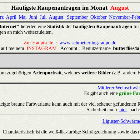
Häufigste Raupenanfragen im Monat
August
rz
April
Mai
Juni
Juli
August
September
Oktober
November-Febr
nternet"
lieferten eine
Statistik
der
häufigsten Raupenanfragen
für
gen an mich weiterzuleiten.
Zur Hauptseite :
www.schmetterling-raupe.de
os auf meinem
INSTAGRAM
- Account : Benutzername
butterflies4al
zum zugehörigen
Artenportrait
, welches
weitere Bilder
(z.B. andere F
Mittlerer Weinschwä
Es gibt auch eine
grüne Far
zeigte braune Farbvariante kann auch mit der viel seltener gefundene
Sicherheit auch
hier
nachs
Liguster-Schwärm
Charakteristisch ist die weiß-lila-farbige Schrägzeichnung sowie das 