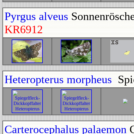
Pyrgus alveus
Sonnenrösche
KR6912
Heteropterus morpheus
Spie
Carterocephalus palaemon
G