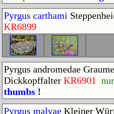
Pyrgus carthami
Steppenhei
KR6899
Pyrgus andromedae Graumel
Dickkopffalter
KR6901
nu
thumbs !
Pyrgus malvae
Kleiner Würf