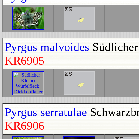
Pyrgus malvoides
Südlicher
KR6905
Pyrgus serratulae
Schwarzbr
KR6906