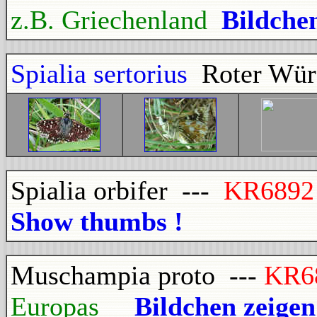
z.B. Griechenland
Bildche
Spialia sertorius
Roter Würf
Spialia orbifer ---
KR689
Show thumbs !
Muschampia proto ---
KR6
Europas
Bildchen zeige