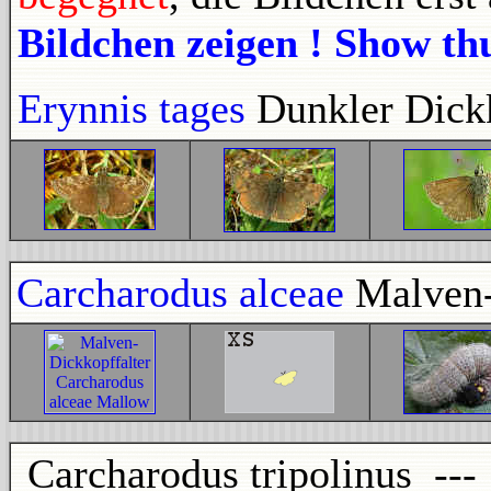
Bildchen zeigen ! Show t
Erynnis tages
Dunkler Dick
Carcharodus alceae
Malven-
Carcharodus tripolinus --