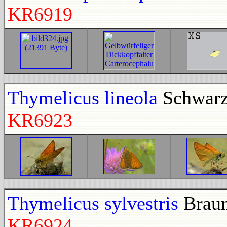
KR6919
Thymelicus lineola
Schwarzk
KR6923
Thymelicus sylvestris
Braun
KR6924