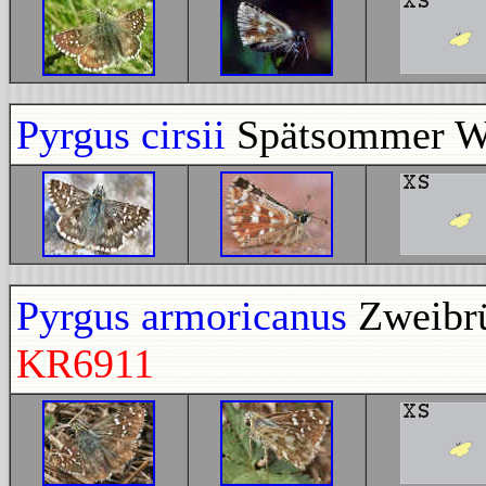
Pyrgus cirsii
Spätsommer Wü
Pyrgus armoricanus
Zweibrü
KR6911