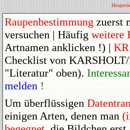
Hesperii
Raupenbestimmung
zuerst 
versuchen | Häufig
weitere 
Artnamen anklicken !) |
K
Checklist von KARSHOLT
"Literatur" oben).
Interessa
melden
!
Um überflüssigen
Datentran
einigen Arten, denen man
(
begegnet
, die Bildchen ers