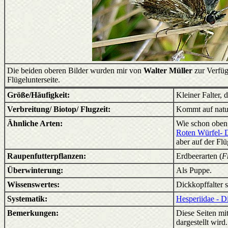
Die beiden oberen Bilder wurden mir von
Walter Müller
zur Verfüg
Flügelunterseite.
Größe/Häufigkeit:
Kleiner Falter, 
Verbreitung/ Biotop/ Flugzeit:
Kommt auf natur
Ähnliche Arten:
Wie schon oben a
Roten Würfel- D
aber auf der Flü
Raupenfutterpflanzen:
Erdbeerarten (
F
Überwinterung:
Als Puppe.
Wissenswertes:
Dickkopffalter s
Systematik:
Hesperiidae - D
Bemerkungen:
Diese Seiten mit
dargestellt wir