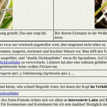
ung gestellt. Das eine zeigt die
Bei diesem Exemplar ist die Weißz
taras.
der zwar nur vereinzelt angetroffen wird, aber insgesamt nicht selten ist.
nahen, mageren, trockenen und feuchten Wiesen vor. Man trifft den Fal
usgeführt, sind "dunkle Dickkopffalter" etwas für Spezialisten. Auf Gr
ickkopffalter
zu verwechseln. Letzterer hat aber eine rotbraun gefärbte 
geloberseite keine weißen Flecken hat.
ragaria spec
.), Odermennig (
Agrimonia spec
.), ...
ind kleine, sehr schnell fliegende Arten, bei denen der Kopf
im Verhäl
ickkopffalter
 den Arten-Portraits richten sich vor allem an
interessierte Laien
und
d. Für Kommentare und Korrekturen bin ich stets dankbar! Bezüglich 