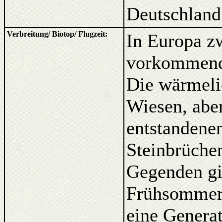
Deutschland 
Verbreitung/ Biotop/ Flugzeit:
In Europa z
vorkommend, 
Die wärmeli
Wiesen, abe
entstandene
Steinbrüche
Gegenden gi
Frühsommer 
eine Genera