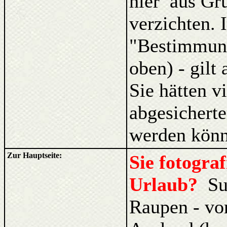
hier aus Gr
verzichten. 
"Bestimmung
oben) - gilt
Sie hätten v
abgesicherte
werden könn
Zur Hauptseite:
Sie fotogra
Urlaub?
Su
Raupen - vo