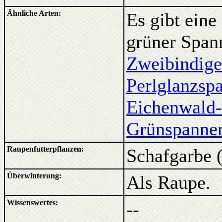
Ähnliche Arten:
Es gibt eine
grüner Span
Zweibindige
Perlglanzsp
Eichenwald
Grünspanne
Raupenfutterpflanzen:
Schafgarbe 
Überwinterung:
Als Raupe.
Wissenswertes:
--