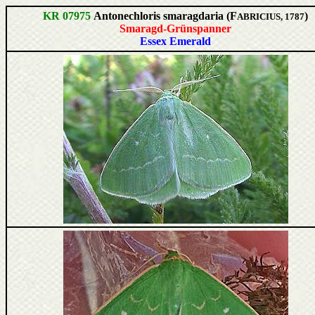
KR 07975
Antonechloris smaragdaria (F
)
ABRICIUS, 1787
Smaragd-Grünspanner
Essex Emerald