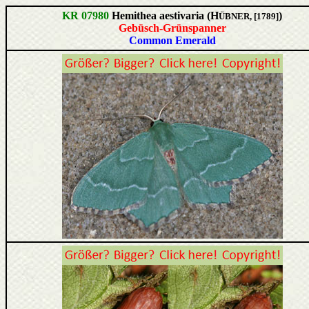
KR 07980
Hemithea aestivaria (H
)
ÜBNER, [1789]
Gebüsch-Grünspanner
Common Emerald