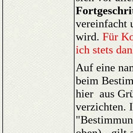
Fortgeschri
vereinfacht 
wird.
Für K
ich stets da
Auf eine na
beim Bestim
hier aus Gr
verzichten. 
"Bestimmung
oben) - gilt