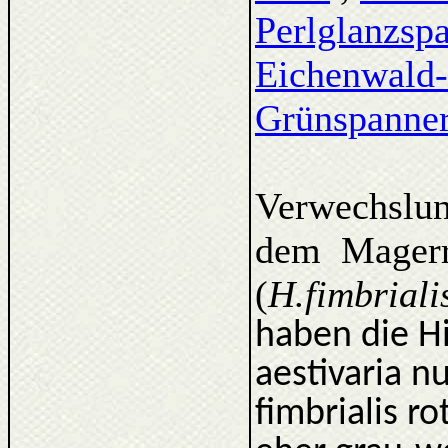
Perlglanzsp
Eichenwald
Grünspanne
Verwechslun
dem Magerr
(
H.fimbriali
haben die Hi
aestivaria n
fimbrialis r