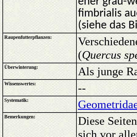
eher grau-we
fimbrialis a
(siehe das B
Raupenfutterpflanzen:
Verschieden
(
Quercus sp
Überwinterung:
Als junge R
Wissenswertes:
--
Systematik:
Geometridae
Bemerkungen:
Diese Seiten
sich vor al