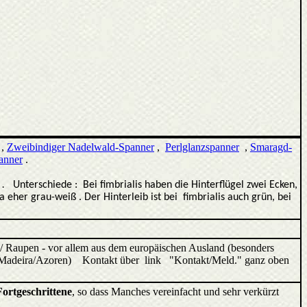
,
Zweibindiger Nadelwald-Spanner
,
Perlglanzspanner
,
Smaragd-
anner
.
 .
Unterschiede :
B
ei fimbrialis haben die Hinterflügel zwei Ecken,
a eher grau-weiß . Der Hinterleib ist bei
fimbrialis auch grün, bei
/ Raupen - vor allem aus dem europäischen Ausland (besonders
ren/Madeira/Azoren) Kontakt über link "Kontakt/Meld." ganz oben
Fortgeschrittene
, so dass Manches vereinfacht und sehr verkürzt