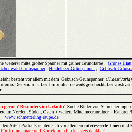
ihe weiterer mittelgroßer Spanner mit grüner Grundfarbe :
Grünes Blatt
ichenwald-Grünspanner
,
Heidelbeer-Grünspanner
,
Gebüsch-Grünsp
efahr besteht vor allem mit dem Gebüsch-Grünspanner (
H.aestivaria)
ur eine. Der Saum ist bei
fimbrialis rot-weiß gescheckt, bei
aestivari
un
ren gerne ? Besonders im Urlaub?
Suche Bilder von Schmetterlingen 
biete im Norden, Süden, Osten + weitere Mittelmeeranrainer + Kana
:
www.schmetterling-raupe.de
 den Arten-Portraits richten sich vor allem an
interessierte Laien
und
.
Für Kommentare und Korrekturen bin ich stets dankbar!