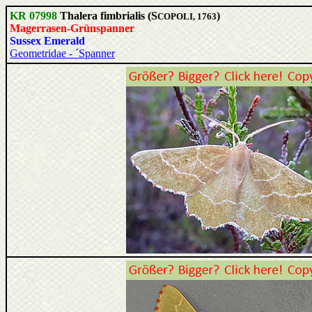
KR 07998
Thalera fimbrialis (S
)
COPOLI, 1763
Magerrasen-Grünspanner
Sussex Emerald
Geometridae - ´Spanner