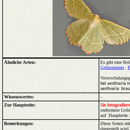
Ähnliche Arten:
Es gibt eine Re
Grünspanner
,
E
Verwechslungsg
bei aestivaria n
aestivaria
bra
Wissenswertes:
-
Zur Hauptseite:
Sie fotografie
entferntere Ge
auf Hauptseite 
Bemerkungen:
Diese Seiten mit
dargestellt wird