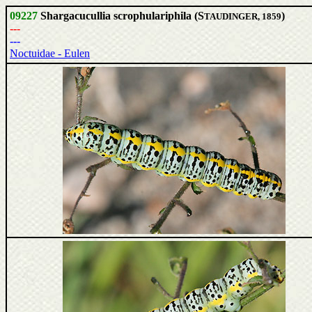
09227
Shargacucullia scrophulariphila (S
)
TAUDINGER, 1859
---
---
Noctuidae - Eulen