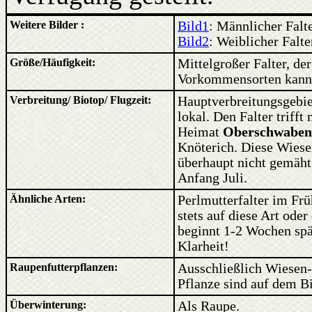
Weitere Bilder :
Bild1
: Männlicher Falt
Bild2
: Weiblicher Falt
Größe/Häufigkeit:
Mittelgroßer Falter, d
Vorkommensorten kann e
Verbreitung/ Biotop/ Flugzeit:
Hauptverbreitungsgebiet
lokal. Den Falter triff
Heimat
Oberschwaben
Knöterich. Diese Wiese
überhaupt nicht gemäht 
Anfang Juli.
Ähnliche Arten:
Perlmutterfalter im Fr
stets auf diese Art ode
beginnt 1-2 Wochen spät
Klarheit!
Raupenfutterpflanzen:
Ausschließlich Wiesen-
Pflanze sind auf dem Bi
Überwinterung:
Als Raupe.