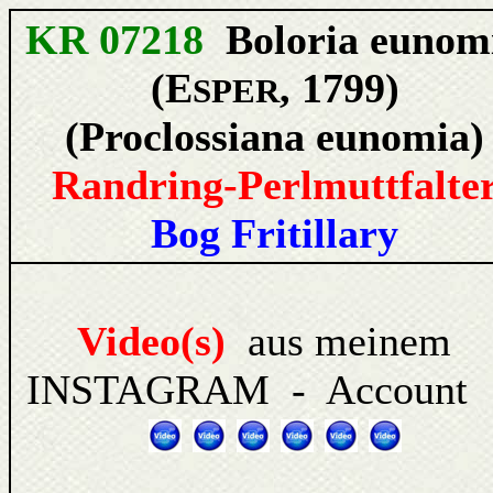
KR 07218
Boloria eunom
(E
, 1799)
SPER
(Proclossiana eunomia)
Randring-Perlmuttfalte
Bog Fritillary
Video(s)
aus meinem
INSTAGRAM - Account 