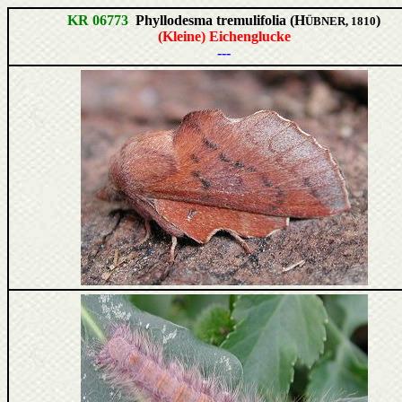
KR 06773
Phyllodesma tremulifolia (H
)
ÜBNER, 1810
(Kleine) Eichenglucke
---