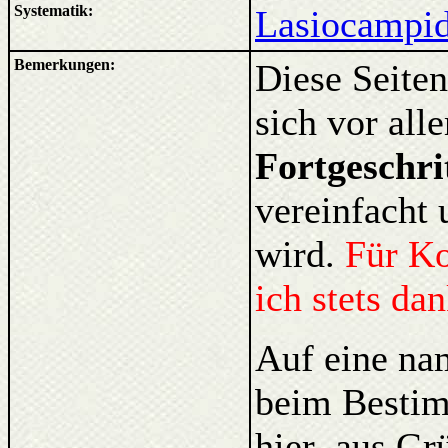
Systematik:
Lasiocampid
Bemerkungen:
Diese Seiten
sich vor al
Fortgeschri
vereinfacht 
wird.
Für K
ich stets da
Auf eine na
beim Bestim
hier aus Gr