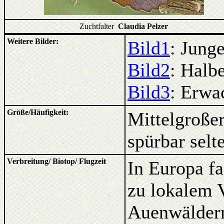
Zuchtfalter
Claudia Pelzer
Weitere Bilder:
Bild1
: Jun
Bild2
: Halb
Bild3
: Erw
Größe/Häufigkeit:
Mittelgroßer
spürbar selt
Verbreitung/ Biotop/ Flugzeit
In Europa fas
zu lokalem 
Auenwäldern