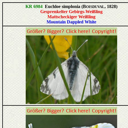
KR 6984
Euchloe simplonia (B
, 1828)
OISDUVAL
Gesprenkelter Gebirgs-Weißling
Mattscheckiger Weißling
Mountain Dappled White