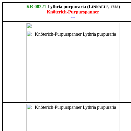
KR 08221
Lythria purpuraria (L
)
INNAEUS, 1758
Knöterich-Purpurspanner
---