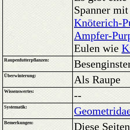
Spanner mit
Knöterich-P
Ampfer-Pur
Eulen wie
K
Raupenfutterpflanzen:
Besenginster
Überwinterung:
Als Raupe
Wissenswertes:
--
Systematik:
Geometridae
Bemerkungen:
Diese Seiten