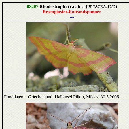
08207
Rhodostrophia calabra (P
)
ETAGNA, 1787
Besenginster-Rotrandspanner
---
Funddaten : Griechenland, Halbinsel Pilion, Milees, 30.5.2006