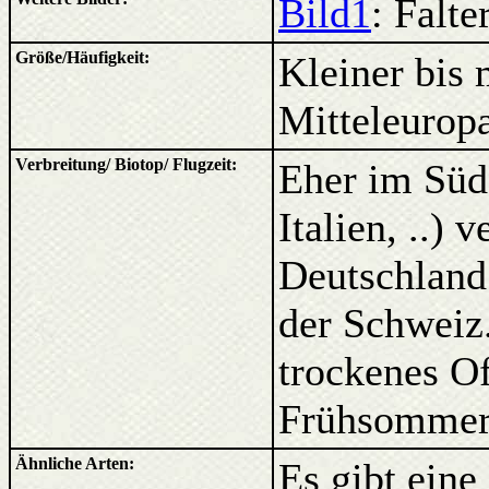
Bild1
: Falte
Größe/Häufigkeit:
Kleiner bis m
Mitteleurop
Verbreitung/ Biotop/ Flugzeit:
Eher im Süd
Italien, ..) 
Deutschland 
der Schweiz
trockenes Of
Frühsommer
Ähnliche Arten:
Es gibt eine