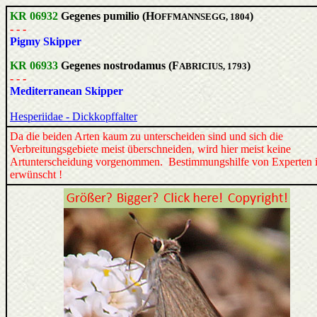
KR 06932
Gegenes pumilio (H
)
OFFMANNSEGG, 1804
- - -
Pigmy Skipper
KR 06933
Gegenes nostrodamus (F
)
ABRICIUS, 1793
- - -
Mediterranean Skipper
Hesperiidae - Dickkopffalter
Da die beiden Arten kaum zu unterscheiden sind und sich die
Verbreitungsgebiete meist überschneiden, wird hier meist keine
Artunterscheidung vorgenommen. Bestimmungshilfe von Experten i
erwünscht !