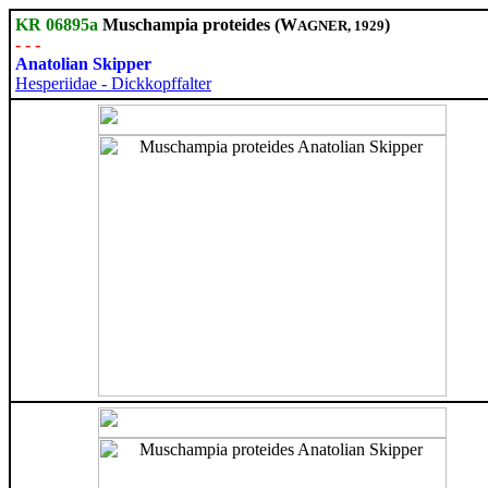
KR 06895a
Muschampia proteides (W
)
AGNER, 1929
- - -
Anatolian Skipper
Hesperiidae - Dickkopffalter