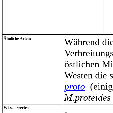
Ähnliche Arten:
Während die 
Verbreitung
östlichen M
Westen die 
proto
(einig
M.proteide
Wissenswertes:
-