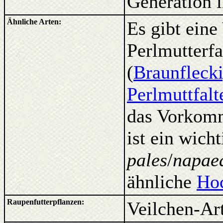
Generation
Ähnliche Arten:
Es gibt eine
Perlmutterfa
(
Braunflecki
Perlmuttfalt
das Vorkomm
ist ein wich
pales
/
napae
ähnliche
Hoc
Raupenfutterpflanzen:
Veilchen-Art