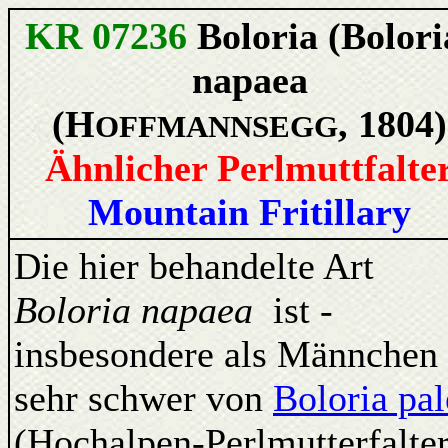
KR 07236
Boloria (Bolori
napaea
(H
, 1804)
OFFMANNSEGG
Ähnlicher Perlmuttfalte
Mountain Fritillary
Die hier behandelte Art
Boloria napaea
ist -
insbesondere als Männchen 
sehr schwer von
Boloria pal
(Hochalpen-Perlmutterfalter