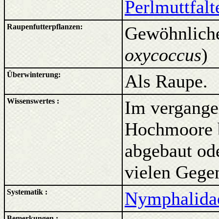
Perlmuttfalt
Raupenfutterpflanzen:
Gewöhnlich
oxycoccus
)
Überwinterung:
Als Raupe.
Wissenswertes :
Im vergange
Hochmoore b
abgebaut ode
vielen Gegen
Systematik :
Nymphalidae
Bemerkungen :