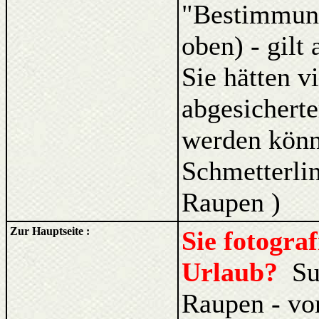
"Bestimmung
oben) - gilt
Sie hätten v
abgesicherte
werden kön
Schmetterlin
Raupen )
Zur Hauptseite :
Sie fotogra
Urlaub?
Su
Raupen - vo