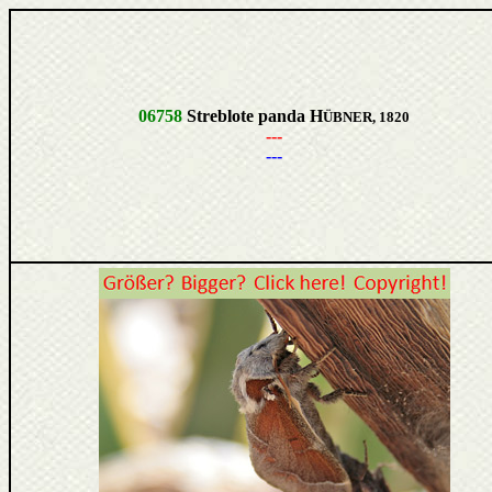
06758
Streblote panda H
ÜBNER, 1820
---
---