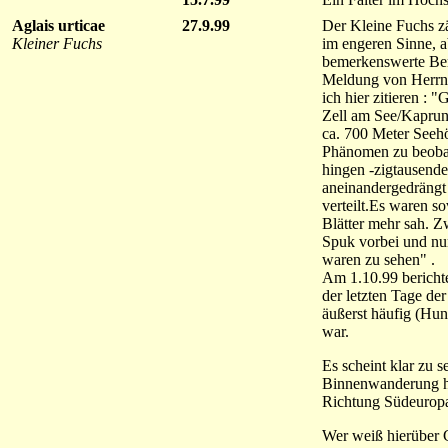
Aglais urticae
27.9.99
Der Kleine Fuchs zä
Kleiner Fuchs
im engeren Sinne, a
bemerkenswerte Ber
Meldung von Herrn 
ich hier zitieren : 
Zell am See/Kaprun
ca. 700 Meter Seeh
Phänomen zu beoba
hingen -zigtausende
aneinandergedräng
verteilt.Es waren so
Blätter mehr sah. Z
Spuk vorbei und nu
waren zu sehen" .
Am 1.10.99 berichte
der letzten Tage de
äußerst häufig (Hun
war.
Es scheint klar zu s
Binnenwanderung h
Richtung Südeuropa 
Wer weiß hierüber 