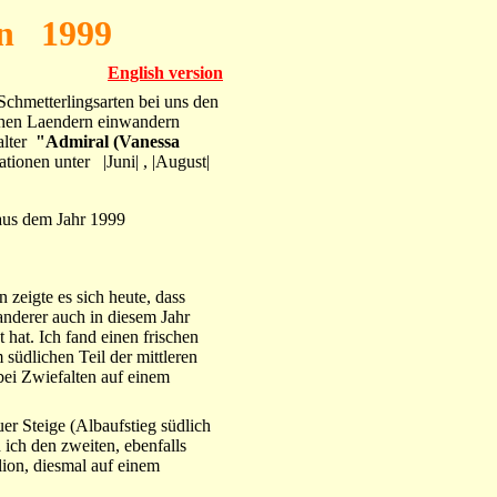
on 1999
English version
chmetterlingsarten bei uns den
ichen Laendern einwandern
alter
"Admiral (Vanessa
tionen unter |Juni| , |August|
aus dem Jahr 1999
zeigte es sich heute, dass
anderer auch in diesem Jahr
 hat. Ich fand einen frischen
 südlichen Teil der mittleren
ei Zwiefalten auf einem
r Steige (Albaufstieg südlich
 ich den zweiten, ebenfalls
llion, diesmal auf einem