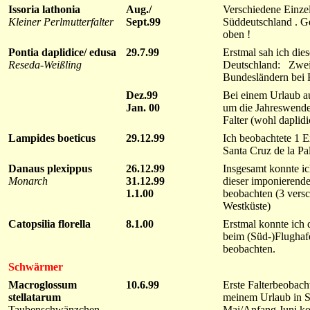
Issoria lathonia
Aug./
Verschiedene Einze
Kleiner Perlmutterfalter
Sept.99
Süddeutschland . G
oben !
Pontia daplidice/ edusa
29.7.99
Erstmal sah ich dies
Reseda-Weißling
Deutschland: Zwei 
Bundesländern bei 
Dez.99
Bei einem Urlaub a
Jan. 00
um die Jahreswende
Falter (wohl daplidi
Lampides boeticus
29.12.99
Ich beobachtete 1 E
Santa Cruz de la P
Danaus plexippus
26.12.99
Insgesamt konnte i
Monarch
31.12.99
dieser imponierend
1.1.00
beobachten (3 versc
Westküste)
Catopsilia florella
8.1.00
Erstmal konnte ich 
beim (Süd-)Flughaf
beobachten.
Schwärmer
Macroglossum
10.6.99
Erste Falterbeobach
stellatarum
meinem Urlaub in S
Taubenschwänzchen
Mai/Anfang Juni kon