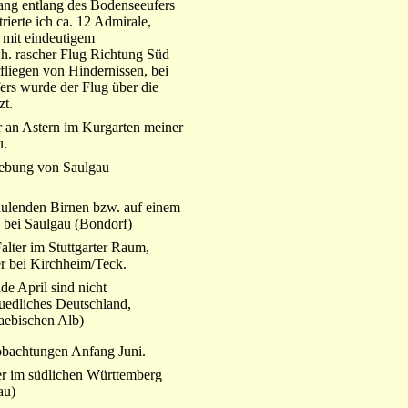
ang entlang des Bodenseeufers
rierte ich ca. 12 Admirale,
 mit eindeutigem
.h. rascher Flug Richtung Süd
liegen von Hindernissen, bei
ers wurde der Flug über die
zt.
r an Astern im Kurgarten meiner
u.
gebung von Saulgau
aulenden Birnen bzw. auf einem
 bei Saulgau (Bondorf)
lter im Stuttgarter Raum,
er bei Kirchheim/Teck.
nde April sind nicht
uedliches Deutschland,
aebischen Alb)
obachtungen Anfang Juni.
ter im südlichen Württemberg
au)