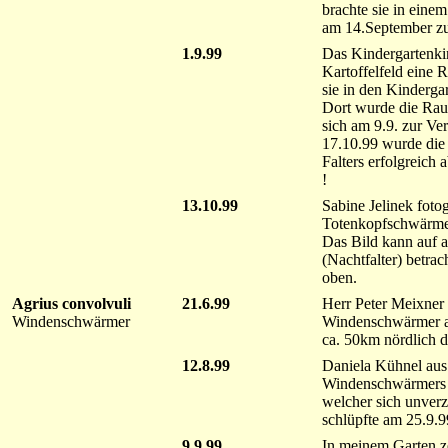
brachte sie in ein
am 14.September zu 
1.9.99
Das Kindergartenki
Kartoffelfeld eine 
sie in den Kinderga
Dort wurde die Raupe
sich am 9.9. zur Ve
17.10.99 wurde die
Falters erfolgreich
!
13.10.99
Sabine Jelinek fotog
Totenkopfschwärmer
Das Bild kann auf a
(Nachtfalter) betrach
oben.
Agrius convolvuli
21.6.99
Herr Peter Meixner 
Windenschwärmer
Windenschwärmer au
ca. 50km nördlich d
12.8.99
Daniela Kühnel aus
Windenschwärmers 
welcher sich unverz
schlüpfte am 25.9.9
9.9.99
In meinem Garten z