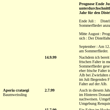
Prognose Ende Jun
unterdurchschnittl
Jahr für den Distel
Ende Juli : Distelf
Sommerflieder anzu
Mitte August : Prog
sich : Der Distelfalt
September : Am 12.9
am Sommerflieder.
14.9.99
Nachdem ich bereit 
frischen Falter in 
Sommerflieder gese
eher frische Falter
Alb bei Zwiefalten
im Juli fliegenden 
Falter auf der Alb.
Aporia crataegi
2.7.99
Auch in diesem Jah
Baumweissling
im Hinteren Donau
nachweisen. Umgeb
Umgebung Renquis
15.7.99
Ein Falter im Hoch