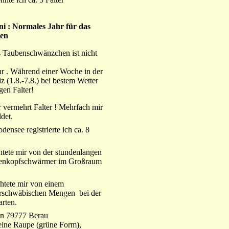
i : Normales Jahr für das
en
 Taubenschwänzchen ist nicht
hr . Während einer Woche in der
 (1.8.-7.8.) bei bestem Wetter
gen Falter!
 vermehrt Falter ! Mehrfach mir
det.
ensee registrierte ich ca. 8
htete mir von der stundenlangen
tenkopfschwärmer im Großraum
htete mir von einem
rschwäbischen Mengen bei der
arten.
in 79777 Berau
ine Raupe (grüne Form),