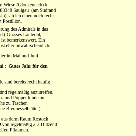
en Wiese (Glockeneich) in
t 88348 Saulgau (am Südrand
b) sah ich einen noch recht
 Postillion.
rung des Admirals in das
d ( Grosses Lautertal,
 ist bemerkenswert. Ein
 ist eher unwahrscheinlich.
lter im Mai und Juni.
i : Gutes Jahr für den
e sind bereits recht häufig
sind regelmäßig anzutreffen,
n- und Puppenfunde an
che zu Taschen
 Brennesselblätter)
 aus derm Raum Rostock
99 von regelmäßig 2-3 Dutzend
eifen Pflaumen.