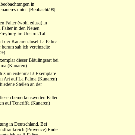
lbeobachtungen in
enaueres unter |Beobacht/99|
en Falter (wohl edusa) in
Falter in den Neuen
Freyburg im Unstrut-Tal.
uf der Kanaren-Insel La Palma
 herum sah ich vereinzelte
ce)
xemplar dieser Bläulingsart bei
alma (Kanaren)
ch zum erstenmal 3 Exemplare
en Art auf La Palma (Kanaren)
hiedene Stellen an der
diesen bemerkenswerten Falter
en auf Teneriffa (Kanaren)
tung in Deutschland. Bei
üdfrankreich (Provence) Ende
nte ich ca. 5 Falter