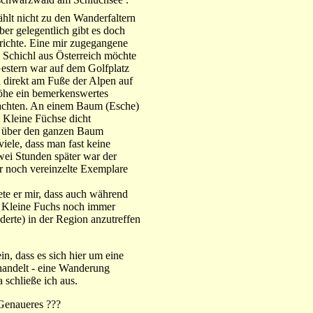
hlt nicht zu den Wanderfaltern
ber gelegentlich gibt es doch
ichte. Eine mir zugegangene
Schichl aus Österreich möchte
"Gestern war auf dem Golfplatz
 direkt am Fuße der Alpen auf
öhe ein bemerkenswertes
chten. An einem Baum (Esche)
 Kleine Füchse dicht
t über den ganzen Baum
viele, dass man fast keine
wei Stunden später war der
r noch vereinzelte Exemplare
te er mir, dass auch während
r Kleine Fuchs noch immer
derte) in der Region anzutreffen
ein, dass es sich hier um eine
andelt - eine Wanderung
schließe ich aus.
Genaueres ???