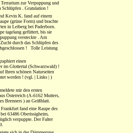
em Terrarium zur Verpuppung und
Schlüpfen . Gratulation !
nd Kevin K. fand auf einem
Raupe (grüne Form) und brachte
rten in Leiberg bei Paderborn.
 tagelang gefüttert, bis sie
rpuppung versteckte . Am
 Zucht durch das Schlüpfen des
 abgeschlossen ! Tolle Leistung
raphiert einen
 im Glottertal (Schwarzwald) !
uf Ihren schönen Naturseiten
tet werden ! (vgl. | Links | )
meldete mir den ersten
s Österreich (A-6162 Mutters,
es Brenners ) an Geißblatt.
 Frankfurt fand eine Raupe des
bei 63486 Oberissigheim,
üglich verpuppte. Der Falter
9.
eigte sich in der Dämmerung