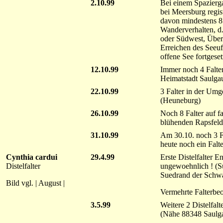
2.10.99
Bei einem Spazierg
bei Meersburg regist
davon mindestens 8
Wanderverhalten, d
oder Südwest, Überf
Erreichen des Seeuf
offene See fortgeset
12.10.99
Immer noch 4 Falte
Heimatstadt Saulga
22.10.99
3 Falter in der Um
(Heuneburg)
26.10.99
Noch 8 Falter auf f
blühenden Rapsfeld
31.10.99
Am 30.10. noch 3 Fa
heute noch ein Falt
Cynthia cardui
29.4.99
Erste Distelfalter E
Distelfalter
ungewoehnlich ! (S
Suedrand der Schw
Bild vgl. | August |
Vermehrte Falterbe
3.5.99
Weitere 2 Distelfal
(Nähe 88348 Saulg