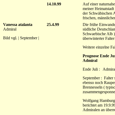
14.10.99
Auf einer naturnah
meiner Heimatstad
der Schwäbischen Al
frischen, männlichen
Vanessa atalanta
25.4.99
Die frühe Einwande
Admiral
südliche Deutschlan
Schwaebische Alb )
Bild vgl. | September |
überwinterter Falter
Weitere einzelne Fa
Prognose Ende Jun
Admiral
Ende Juli : Admiral
September : Falter 
ebenso noch Raupe
Brennesseln ( typis
zusammengesponnene
Wolfgang Hamburg
berichtet am 19.9.
Admiralen an überr