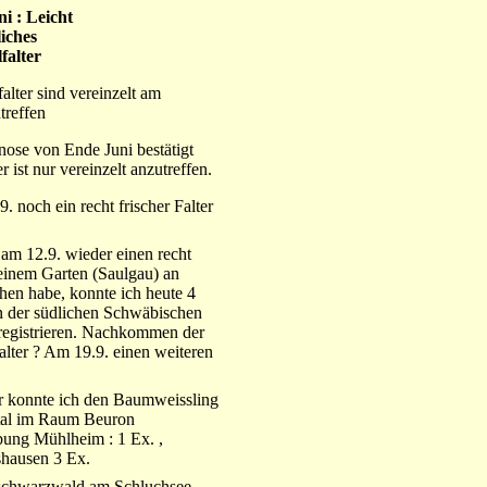
i : Leicht
iches
falter
alter sind vereinzelt am
treffen
nose von Ende Juni bestätigt
er ist nur vereinzelt anzutreffen.
. noch ein recht frischer Falter
am 12.9. wieder einen recht
meinem Garten (Saulgau) an
hen habe, konnte ich heute 4
 in der südlichen Schwäbischen
 registrieren. Nachkommen der
Falter ? Am 19.9. einen weiteren
r konnte ich den Baumweissling
tal im Raum Beuron
ung Mühlheim : 1 Ex. ,
hausen 3 Ex.
schwarzwald am Schluchsee .