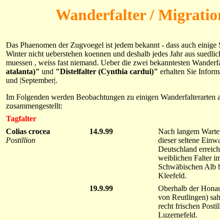
Wanderfalter / Migrati
Das Phaenomen der Zugvoegel ist jedem bekannt - dass auch einige S
Winter nicht ueberstehen koennen und deshalb jedes Jahr aus suedl
muessen , weiss fast niemand. Ueber die zwei bekanntesten Wanderf
atalanta)"
und
"Distelfalter (Cynthia cardui)"
erhalten Sie Informa
und |September|.
Im Folgenden werden Beobachtungen zu einigen Wanderfalterarten 
zusammengestellt:
Tagfalter
Colias crocea
14.9.99
Nach langem Warten 
Postillion
dieser seltene Einw
Deutschland erreicht
weiblichen Falter im
Schwäbischen Alb b
Kleefeld.
19.9.99
Oberhalb der Honaue
von Reutlingen) sah
recht frischen Posti
Luzernefeld.