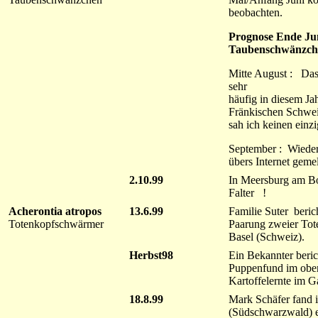
beobachten.
Prognose Ende Jun
Taubenschwänzch
Mitte August : Das
sehr
häufig in diesem Ja
Fränkischen Schweiz
sah ich keinen einzi
September : Wieder
übers Internet gemel
2.10.99
In Meersburg am Bod
Falter !
Acherontia atropos
13.6.99
Familie Suter beric
Totenkopfschwärmer
Paarung zweier To
Basel (Schweiz).
Herbst98
Ein Bekannter beric
Puppenfund im obe
Kartoffelernte im G
18.8.99
Mark Schäfer fand 
(Südschwarzwald) e