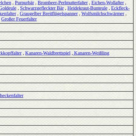
elchen
,
Purpurbär
,
Brombeer-Perlmutterfalter
,
Eichen-Wollafter
,
Goldeule
,
Schwarzgefleckter Bär
,
Heidekraut-Bunteule
,
Eckfleck-
enfalter
,
Graugelber Breitflügelspanner
,
Wolfsmilchschwärmer
,
,
Großer Feuerfalter
kkopffalter
,
Kanaren-Waldbrettspiel
,
Kanaren-Weißling
heckenfalter