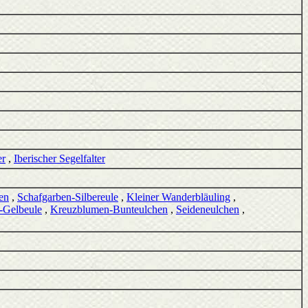
er
,
Iberischer Segelfalter
en
,
Schafgarben-Silbereule
,
Kleiner Wanderbläuling
,
-Gelbeule
,
Kreuzblumen-Bunteulchen
,
Seideneulchen
,