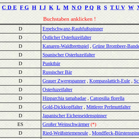
C D E
F G
H
I J
K
L
M
N O
P Q
R
S
T U V
W
Buchstaben anklicken !
D
Erpelschwanz-Rauhfußspinner
D
Östlicher Osterluzeifalter
D
Kanaren-Waldbrettspiel
,
Grüne Brombeer-Bande
D
Spanischer Osterluzeifalter
D
Punktbär
D
Russischer Bär
D
Grauer Zwergspanner
,
Kompasslattich-Eule
,
Sc
D
Osterluzeifalter
D
Hipparchia tamabadae
,
Catopsilia florella
D
Gold-Dickkopffalter
,
Mittlerer Perlmuttfalter
D
Japanischer Eichenseidenspinner
ES
Großer Weinschwärmer
(*)
D
Ried-Weißstriemeneule
,
Mondfleck-Bürstenspin