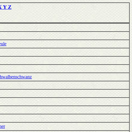
X Y Z
ule
hwalbenschwanz
ner