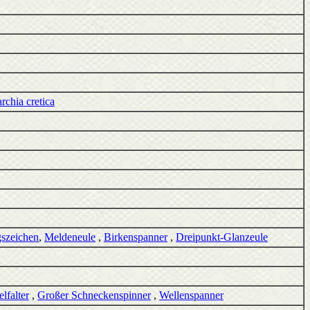
rchia cretica
szeichen
,
Meldeneule
,
Birkenspanner
,
Dreipunkt-Glanzeule
lfalter
,
Großer Schneckenspinner
,
Wellenspanner