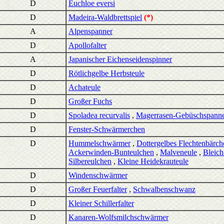
D
Euchloe eversi
D
Madeira-Waldbrettspiel
(*)
A
Alpenspanner
D
Apollofalter
A
Japanischer Eichenseidenspinner
D
Rötlichgelbe Herbsteule
D
Achateule
D
Großer Fuchs
D
Spoladea recurvalis
,
Magerrasen-Gebüschspann
D
Fenster-Schwärmerchen
D
Hummelschwärmer
,
Dottergelbes Flechtenbärch
Ackerwinden-Bunteulchen
,
Malveneule
,
Bleich
Silbereulchen
,
Kleine Heidekrauteule
D
Windenschwärmer
D
Großer Feuerfalter
,
Schwalbenschwanz
D
Kleiner Schillerfalter
D
Kanaren-Wolfsmilchschwärmer