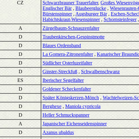
CZ
Schwarzbrauner Trauerfalter
,
Großes Wiesenvög
Englischer Bär
,
Blaubeerglucke
,
Wiesenrauten-
Bürstenspinner
,
Augsburger Bär
,
Eschen-Scheck
Habichtskraut-Wiesenspinner
,
Schornsteinfeger
A
Zürgelbaum-Schnauzenfalter
D
Traubenkirschen-Gespinstmotte
D
Blaues Ordensband
D
La Gomera-Zitronenfalter
,
Kanarischer Braundic
D
Südlicher Osterluzeifalter
D
Ginster-Streckfuß
,
Schwalbenschwanz
ES
Iberischer Segelfalter
D
Goldener Scheckenfalter
D
Später Königskerzen-Mönch
,
Wachtelweizen-Sc
D
Berghexe
,
Maniola cypricola
D
Heller Schmuckspanner
A
Japanischer Eichenseidenspinner
D
Azanus ubaldus