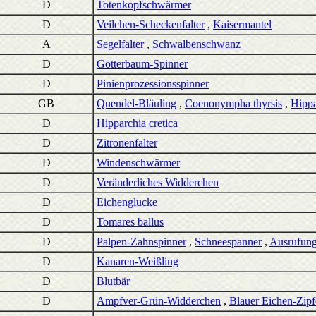
D
Totenkopfschwärmer
D
Veilchen-Scheckenfalter
,
Kaisermantel
A
Segelfalter
,
Schwalbenschwanz
D
Götterbaum-Spinner
D
Pinienprozessionsspinner
GB
Quendel-Bläuling
,
Coenonympha thyrsis
,
Hippa
D
Hipparchia cretica
D
Zitronenfalter
D
Windenschwärmer
D
Veränderliches Widderchen
D
Eichenglucke
D
Tomares ballus
D
Palpen-Zahnspinner
,
Schneespanner
,
Ausrufung
D
Kanaren-Weißling
D
Blutbär
D
Ampfver-Grün-Widderchen
,
Blauer Eichen-Zipfe