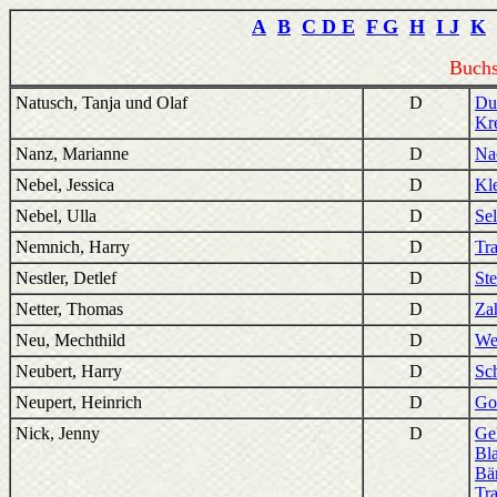
A
B
C D E
F G
H
I J
K
Buchs
Natusch, Tanja und Olaf
D
Du
Kr
Nanz, Marianne
D
Na
Nebel, Jessica
D
Kle
Nebel, Ulla
D
Se
Nemnich, Harry
D
Tr
Nestler, Detlef
D
St
Netter, Thomas
D
Za
Neu, Mechthild
D
We
Neubert, Harry
D
Sc
Neupert, Heinrich
D
Go
Nick, Jenny
D
Gel
Bl
Bä
Tr