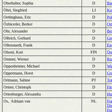
Oberhuber, Sophia
D
Ba
Öhri, Siegfried
LI
Ko
Oettinghaus, Eric
D
Po
Özbicerler, Berker
D
Or
Ohr, Alexander
D
Be
Olbrich, Gerhard
D
Gr
Ollenstaedt, Frank
D
En
Olsoni, Kari
FIN
Öst
Ommer, Werner
D
Ru
Oppenheimer, Michael
D
Wi
Oppermann, Horst
D
Gr
Ortmann, Sabine
PT
To
Ortner, Christoph
D
Fl
Ortenburger, Alexandra
D
Hu
Os, Adriaan van
NL
Fra
Dic
Feu