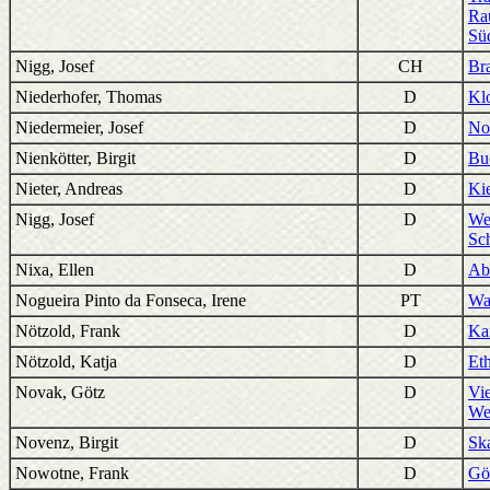
Ra
Sü
Nigg, Josef
CH
Bra
Niederhofer, Thomas
D
Klo
Niedermeier, Josef
D
No
Nienkötter, Birgit
D
Bu
Nieter, Andreas
D
Ki
Nigg, Josef
D
Wes
Sc
Nixa, Ellen
D
Ab
Nogueira Pinto da Fonseca, Irene
PT
Wal
Nötzold, Frank
D
Ka
Nötzold, Katja
D
Eth
Novak, Götz
D
Vi
We
Novenz, Birgit
D
Sk
Nowotne, Frank
D
Gö