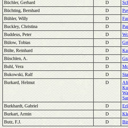
Büchler, Gerhard
D
Sc
Büchting, Bernhard
D
Pa
Bühler, Willy
D
Fa
Buckley, Christina
D
Pa
Buddeus, Peter
D
Wo
Bülow, Tobias
D
Grü
Bülte, Reinhard
D
Ka
Büschlen, A.
D
Gra
Buhl, Vera
D
Mo
Bukowski, Ralf
D
St
Burkard, Helmut
D
Af
Ku
Wa
Sam
Burkhardt, Gabriel
D
Er
Burkart, Armin
D
Kle
Butz, F.J.
D
Bi