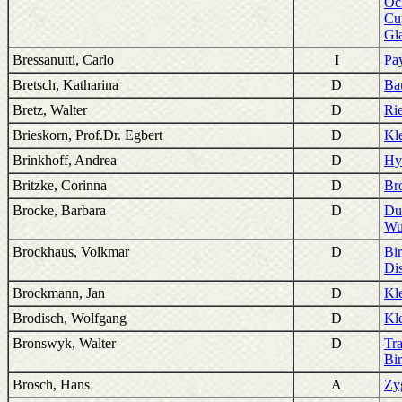
Oc
Cup
Gl
Bressanutti, Carlo
I
Pa
Bretsch, Katharina
D
Ba
Bretz, Walter
D
Ri
Brieskorn, Prof.Dr. Egbert
D
Kl
Brinkhoff, Andrea
D
Hy
Britzke, Corinna
D
Br
Brocke, Barbara
D
Du
Wu
Brockhaus, Volkmar
D
Bi
Dis
Brockmann, Jan
D
Kl
Brodisch, Wolfgang
D
Kl
Bronswyk, Walter
D
Tr
Bi
Brosch, Hans
A
Zy