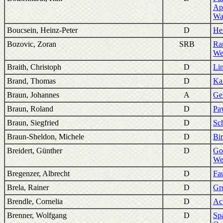
Apo
Wa
Boucsein, Heinz-Peter
D
He
Bozovic, Zoran
SRB
Ra
We
Braith, Christoph
D
Li
Brand, Thomas
D
Ka
Braun, Johannes
A
Gel
Braun, Roland
D
Pa
Braun, Siegfried
D
Sc
Braun-Sheldon, Michele
D
Bi
Breidert, Günther
D
Go
We
Bregenzer, Albrecht
D
Fa
Brela, Rainer
D
Gr
Brendle, Cornelia
D
Ac
Brenner, Wolfgang
D
Sp