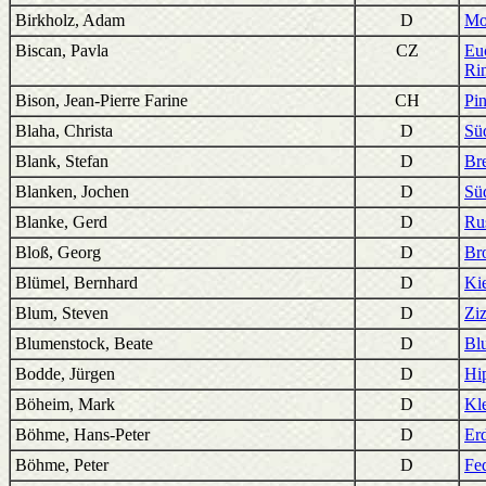
Birkholz, Adam
D
Mo
Biscan, Pavla
CZ
Euc
Ri
Bison, Jean-Pierre Farine
CH
Pin
Blaha, Christa
D
Süd
Blank, Stefan
D
Bre
Blanken, Jochen
D
Sü
Blanke, Gerd
D
Ru
Bloß, Georg
D
Br
Blümel, Bernhard
D
Kie
Blum, Steven
D
Ziz
Blumenstock, Beate
D
Bl
Bodde, Jürgen
D
Hi
Böheim, Mark
D
Kl
Böhme, Hans-Peter
D
Er
Böhme, Peter
D
Fe