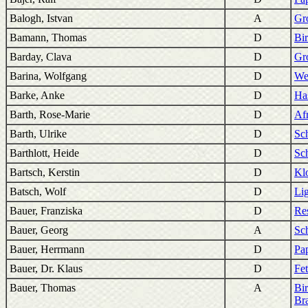
Balogh, Istvan
A
Gr
Bamann, Thomas
D
Bi
Barday, Clava
D
Gro
Barina, Wolfgang
D
We
Barke, Anke
D
Ha
Barth, Rose-Marie
D
Af
Barth, Ulrike
D
Sc
Barthlott, Heide
D
Sc
Bartsch, Kerstin
D
Klo
Batsch, Wolf
D
Li
Bauer, Franziska
D
Re
Bauer, Georg
A
Sch
Bauer, Herrmann
D
Pa
Bauer, Dr. Klaus
D
Fe
Bauer, Thomas
A
Bi
Bra