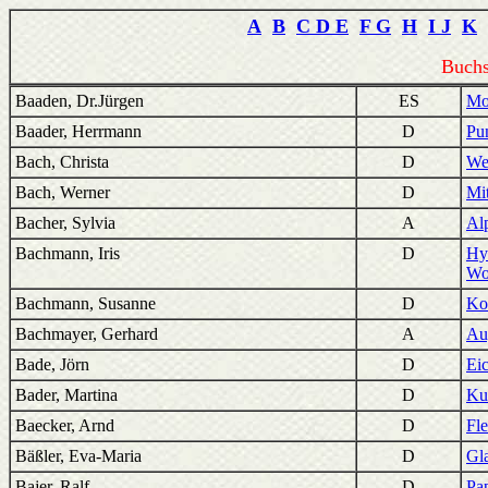
A
B
C D E
F G
H
I J
K
Buchs
Baaden, Dr.Jürgen
ES
Mo
Baader, Herrmann
D
Pu
Bach, Christa
D
We
Bach, Werner
D
Mi
Bacher, Sylvia
A
Al
Bachmann, Iris
D
Hy
Wo
Bachmann, Susanne
D
Ko
Bachmayer, Gerhard
A
Au
Bade, Jörn
D
Ei
Bader, Martina
D
Ku
Baecker, Arnd
D
Fl
Bäßler, Eva-Maria
D
Gl
Bajer, Ralf
D
Pa