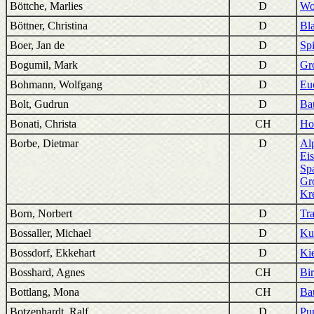
Böttche, Marlies
D
Wo
Böttner, Christina
D
Bla
Boer, Jan de
D
Spi
Bogumil, Mark
D
Gr
Bohmann, Wolfgang
D
Eu
Bolt, Gudrun
D
Ba
Bonati, Christa
CH
Ho
Borbe, Dietmar
D
Alp
Ei
Sp
Gro
Kr
Born, Norbert
D
Tr
Bossaller, Michael
D
Ku
Bossdorf, Ekkehart
D
Ki
Bosshard, Agnes
CH
Bi
Bottlang, Mona
CH
Ba
Botzenhardt, Ralf
D
Pu