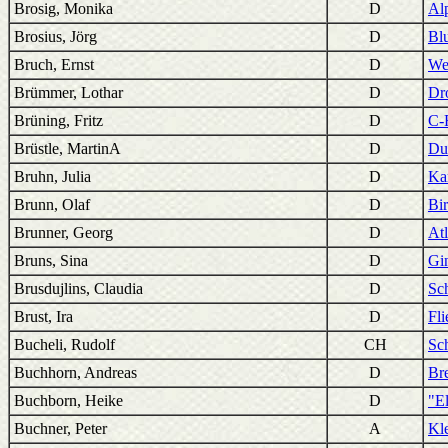
Brosig, Monika
D
Al
Brosius, Jörg
D
Bl
Bruch, Ernst
D
We
Brümmer, Lothar
D
Dr
Brüning, Fritz
D
C-F
Brüstle, MartinA
D
Du
Bruhn, Julia
D
Ka
Brunn, Olaf
D
Bi
Brunner, Georg
D
Atl
Bruns, Sina
D
Gin
Brusdujlins, Claudia
D
Sc
Brust, Ira
D
Fli
Bucheli, Rudolf
CH
Sch
Buchhorn, Andreas
D
Bre
Buchborn, Heike
D
"E
Buchner, Peter
A
Kle