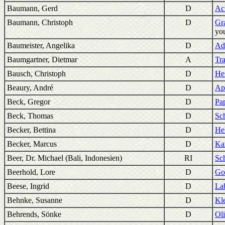
Baumann, Gerd
D
Ac
Baumann, Christoph
D
Gr
yo
Baumeister, Angelika
D
Ad
Baumgartner, Dietmar
A
Tr
Bausch, Christoph
D
Hei
Beaury, André
D
Ap
Beck, Gregor
D
Pa
Beck, Thomas
D
Sc
Becker, Bettina
D
Hel
Becker, Marcus
D
Ka
Beer, Dr. Michael (Bali, Indonesien)
RI
Sc
Beerhold, Lore
D
Go
Beese, Ingrid
D
La
Behnke, Susanne
D
Kl
Behrends, Sönke
D
Ol