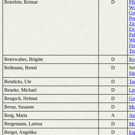
Beierlein, Reimar
D
Pfl
Wo
Gr
Per
Zip
Eic
Pa
Wi
Feu
Tr
Beierwaltes, Brigitte
D
Ro
Bellmann, Bernd
D
Sei
Süd
Bendicks, Ute
D
Ta
Beneke, Michael
D
Li
Bengsch, Helmut
D
Gr
Beran, Susanne
D
Mo
Berg, Maria
A
Apo
Bergemann, Larissa
D
Mo
Berger, Angelika
D
Es