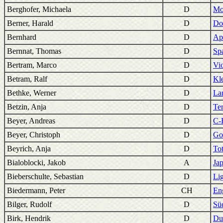
Berghofer, Michaela
D
Mo
Berner, Harald
D
Don
Bernhard
D
Ap
Bernnat, Thomas
D
Sp
Bertram, Marco
D
Vio
Betram, Ralf
D
Kl
Bethke, Werner
D
Lar
Betzin, Anja
D
Ten
Beyer, Andreas
D
C-F
Beyer, Christoph
D
Go
Beyrich, Anja
D
To
Bialoblocki, Jakob
A
Ja
Bieberschulte, Sebastian
D
Li
Biedermann, Peter
CH
En
Bilger, Rudolf
D
Sü
Birk, Hendrik
D
Du