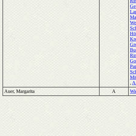
Ri
Ge
La
Ma
We
Sc
Hö
Kr
Gr
Bu
Ri
Go
Pa
Sc
Mi
,
A
Auer, Margarita
A
Wi