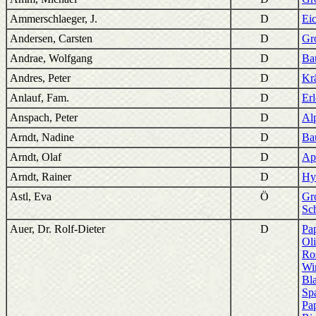
Ammerschlaeger, J.
D
Ei
Andersen, Carsten
D
Gr
Andrae, Wolfgang
D
Ba
Andres, Peter
D
Kr
Anlauf, Fam.
D
Er
Anspach, Peter
D
Al
Arndt, Nadine
D
Ba
Arndt, Olaf
D
Ap
Arndt, Rainer
D
Hy
Astl, Eva
Ö
Gro
Sch
Auer, Dr. Rolf-Dieter
D
Pa
Ol
Ro
Wi
Bla
Sp
Pa