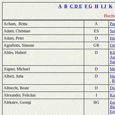
A
B
C D E
F G
H
I J
K
Buchs
Acham, Britta
A
Pa
Adam, Christian
ES
Se
Adam, Peter
D
Hu
Agrafiotis, Simone
GR
Or
Ahles, Hubert
D
Kle
Apo
Sam
Aigner, Michael
D
Mel
Albert, Jutta
D
Hu
,
B
Albrecht, Beate
D
Du
Alexander, Felicitas
I
Ka
Aleksiev, Georgi
BG
Eu
Bl
Er