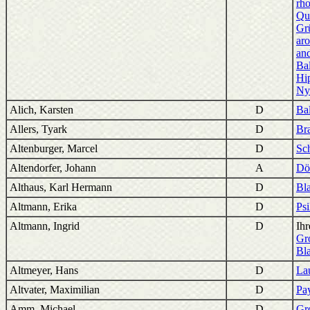
rh
Qu
Grü
aro
and
Ba
Hip
Ny
Alich, Karsten
D
Ba
Allers, Tyark
D
Br
Altenburger, Marcel
D
Sc
Altendorfer, Johann
A
Dö
Althaus, Karl Hermann
D
Bla
Altmann, Erika
D
Psi
Altmann, Ingrid
D
Ih
Gr
Bl
Altmeyer, Hans
D
La
Altvater, Maximilian
D
Pa
Amm, Michael
D
Gr