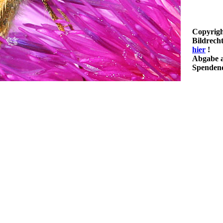
Copyrigh
Bildrech
hier
!
Abgabe a
Spendenq