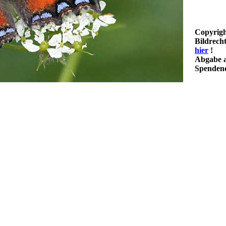
Copyrigh
Bildrech
hier
!
Abgabe a
Spendenq